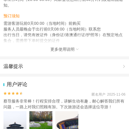
知。
预订须知
需游客游玩前0天00:00（当地时间）前购买
服务人员最晚会于出行前0天08:00（当地时间）联系您
出行当日，请凭有效证件（身份证/港澳通行证/护照等）在预定地点
集合，需携带下单时提交的证件
更多使用说明

注意事项
成人：18周岁 – 59周岁；
儿童：17周岁（含）以下；
温馨提示

老人：60周岁（含）以上；
1.去哪儿网提醒您注意人身安全，参加有一定危险性的室内或户外活
查看：
查看工商执照信息
、
查看特许经营许可证信息
动（如跳伞、潜水、滑雪等）前，请务必仔细阅读
《风险提示》
。
用户评论
本产品由青岛驿路同行国际旅行社有限公司代理招徕，委托社为北京金府假日国
2.为普及旅游安全知识及旅游文明公约，使您的旅程顺利圆满完成，
际旅行社有限公司，具体的旅游服务和操作由委托社及其有资质的地接社提供
特制定
《去哪儿网旅游安全手册》
，请您认真阅读并切实遵守。


匿名用户 2025-11-06
蔡导服务非常棒！行程安排合理，讲解生动有趣，耐心解答我们所有
问题，一路上对我们照顾有加。下次旅游还会选择这位导游！