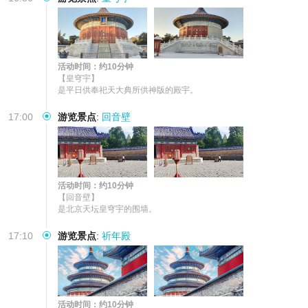
活动时间：约10分钟
【皇穹宇】

是平日供奉祀天大典所供神版的殿宇。
17:00
游览景点
:
回音壁
活动时间：约10分钟
【回音壁】

是北京天坛皇穹宇的围墙。
17:10
游览景点
:
祈年殿
活动时间：约10分钟