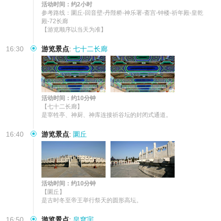
活动时间：约2小时
参考路线：圜丘-回音壁-丹陛桥-神乐署-斋宫-钟楼-祈年殿-皇乾
殿-72长廊

【游览顺序以当天为准】
16:30
游览景点
:
七十二长廊
活动时间：约10分钟
【七十二长廊】

是宰牲亭、神厨、神库连接祈谷坛的封闭式通道。
16:40
游览景点
:
圜丘
活动时间：约10分钟
【圜丘】

是古时冬至帝王举行祭天的圆形高坛。
16:50
游览景点
:
皇穹宇