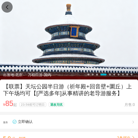

出发地:北京
万程日游-国内
【联票】天坛公园半日游（祈年殿+回音壁+圜丘）上
下午场均可【[严选多年]从事精讲的老导游服务】
85
¥
起
月售:0
23:59前可订明日
退改无忧
立即确认

服务
