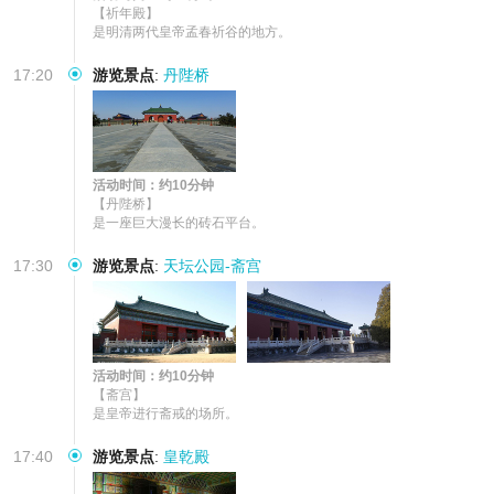
【祈年殿】

是明清两代皇帝孟春祈谷的地方。
17:20
游览景点
:
丹陛桥
活动时间：约10分钟
【丹陛桥】

是一座巨大漫长的砖石平台。
17:30
游览景点
:
天坛公园-斋宫
活动时间：约10分钟
【斋宫】

是皇帝进行斋戒的场所。
17:40
游览景点
:
皇乾殿