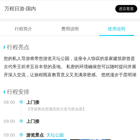
万程日游-国内
进店逛逛
行程简介
费用说明
使用说明
行程亮点
您的私人导游将带您游览天坛公园，这座令人惊叹的皇家建筑群曾是
古代帝王祈求五谷丰登的圣地。 私密的环境确保您可以随时提问并展
开深入交流，让旅程既富教育意义又充满亲密感。 悠然漫步于昆明湖
畔，或在古树浓荫下小憩，同时聆听导游为您量身定制的精彩讲解
行程安排
08:00
上门接
【导游将在您酒店的大堂与您会面】
09:00
上门接
09:00
游览景点
:
天坛公园