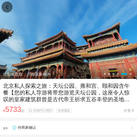

出发地:北京
万程日游-国内
北京私人探索之旅：天坛公园、雍和宫、颐和园含午
餐【您的私人导游将带您游览天坛公园，这座令人惊
叹的皇家建筑群曾是古代帝王祈求五谷丰登的圣地。
私密的环境确保您可以随时提问并展开深入交流，让
5733
¥
起
月售:0
21:00前可订明日
支持退款
旅程既富教育意义又充满亲密感。 悠然漫步于昆明湖
畔，或在古树浓荫下小憩，同时聆听导游为您量身定
制的精彩讲解。】
待商家确认

服务