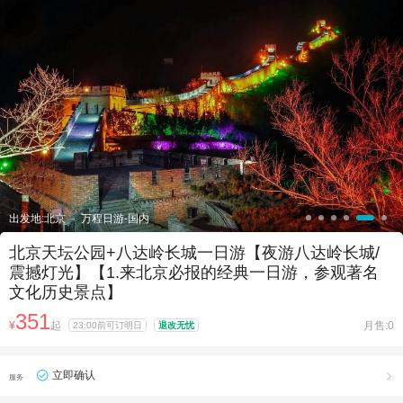

出发地:北京
万程日游-国内
北京天坛公园+八达岭长城一日游【夜游八达岭长城/
震撼灯光】【1.来北京必报的经典一日游，参观著名
文化历史景点】
351
¥
起
月售:0
23:00前可订明日
退改无忧
立即确认

服务