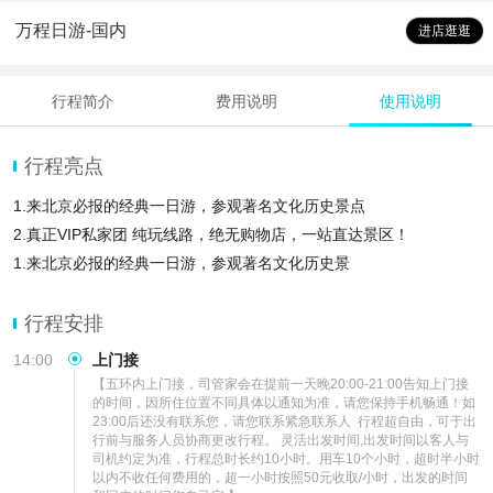
万程日游-国内
进店逛逛
行程简介
费用说明
使用说明
行程亮点
1.来北京必报的经典一日游，参观著名文化历史景点
2.真正VIP私家团 纯玩线路，绝无购物店，一站直达景区！
1.来北京必报的经典一日游，参观著名文化历史景
行程安排
14:00
上门接
【五环内上门接，司管家会在提前一天晚20:00-21:00告知上门接
的时间，因所住位置不同具体以通知为准，请您保持手机畅通！如
23:00后还没有联系您，请您联系紧急联系人  行程超自由，可于出
行前与服务人员协商更改行程。 灵活出发时间,出发时间以客人与
司机约定为准，行程总时长约10小时。用车10个小时，超时半小时
以内不收任何费用的，超一小时按照50元收取/小时，出发的时间