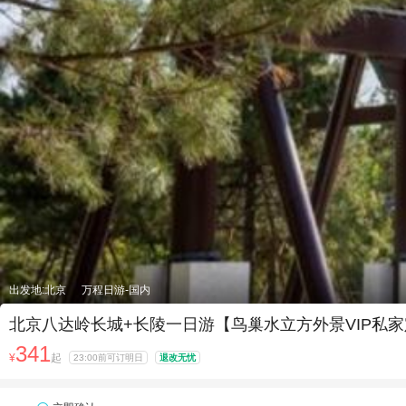
出发地:北京
万程日游-国内
北京八达岭长城+长陵一日游【鸟巢水立方外景VIP私家
341
¥
起
23:00前可订明日
退改无忧