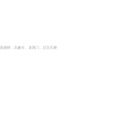
功圣德碑，石象生，龙凤门，过五孔桥