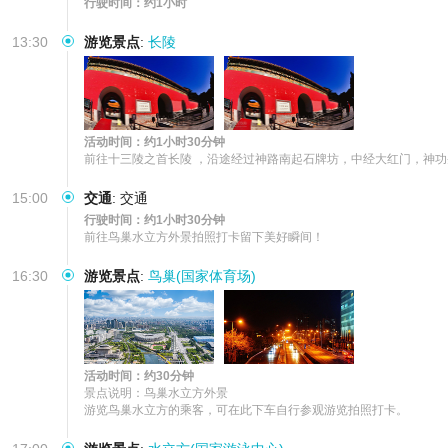
行驶时间：约1小时
13:30
游览景点
:
长陵
活动时间：约1小时30分钟
前往十三陵之首长陵 ，沿途经过神路南起石牌坊，中经大红门，神
15:00
交通
:
交通
行驶时间：约1小时30分钟
前往鸟巢水立方外景拍照打卡留下美好瞬间！
16:30
游览景点
:
鸟巢(国家体育场)
活动时间：约30分钟
景点说明：鸟巢水立方外景

游览鸟巢水立方的乘客，可在此下车自行参观游览拍照打卡。