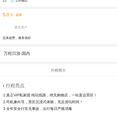
立即确认
服务
5.0
分
超棒
匿名用户
总体超赞，服务很好
万程日游-国内
行程简介
行程亮点
1.真正VIP私家团 纯玩线路，绝无购物店，一站直达景区！
2.司机兼向导，景区沉浸式体验，充足游玩时间！
3.全年安全行车无事故，出行每日严格消毒