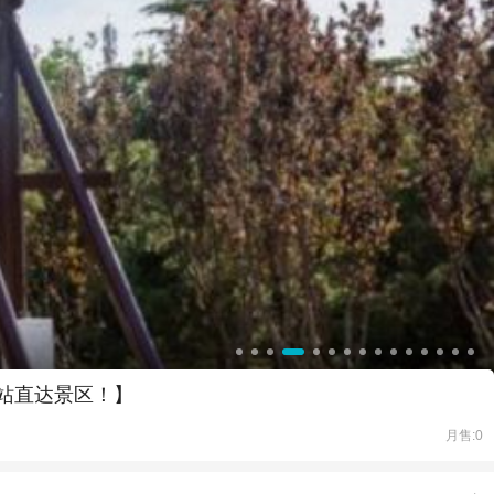
一站直达景区！】
月售:0