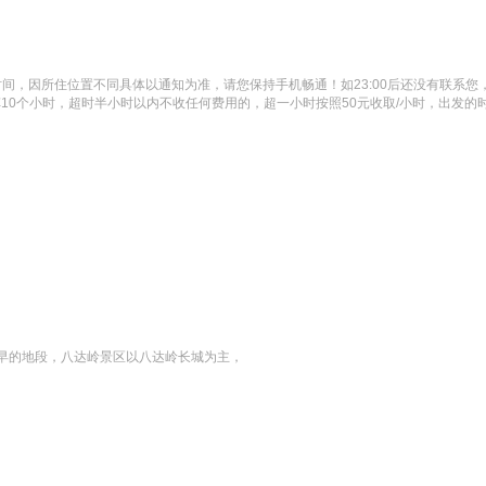
接的时间，因所住位置不同具体以通知为准，请您保持手机畅通！如23:00后还没有联系
10个小时，超时半小时以内不收任何费用的，超一小时按照50元收取/小时，出发的
早的地段，八达岭景区以八达岭长城为主，