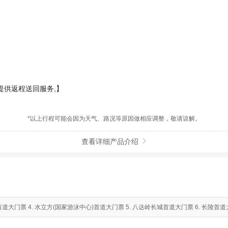
提供返程送回服务,】
*以上行程可能会因为天气、路况等原因做相应调整，敬请谅解。
查看详细产品介绍

首道大门票 4. 水立方(国家游泳中心)首道大门票 5. 八达岭长城首道大门票 6. 长陵首道大