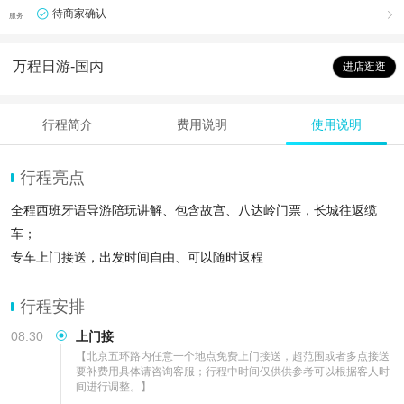
待商家确认

服务
万程日游-国内
进店逛逛
行程简介
费用说明
使用说明
行程亮点
全程西班牙语导游陪玩讲解、包含故宫、八达岭门票，长城往返缆
车；
专车上门接送，出发时间自由、可以随时返程
八达岭长城是万里长城的杰出代表，以雄伟险峻闻名；而故宫则是明
清皇家宫殿，展现了中国古代建筑艺术的瑰
行程安排
08:30
上门接
【北京五环路内任意一个地点免费上门接送，超范围或者多点接送
要补费用具体请咨询客服；行程中时间仅供供参考可以根据客人时
间进行调整。】