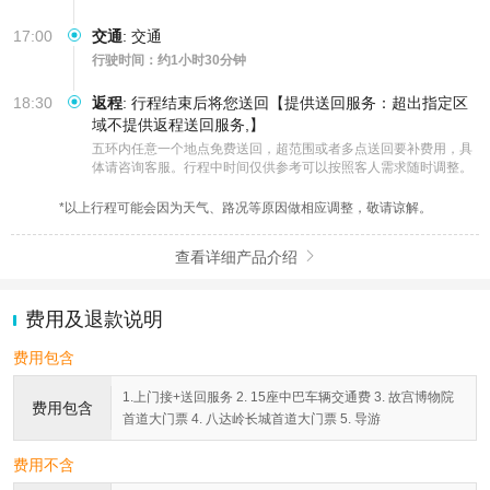
17:00
交通
:
交通
行驶时间：约1小时30分钟
18:30
返程
:
行程结束后将您送回【提供送回服务：超出指定区
域不提供返程送回服务,】
五环内任意一个地点免费送回，超范围或者多点送回要补费用，具
体请咨询客服。行程中时间仅供参考可以按照客人需求随时调整。
*以上行程可能会因为天气、路况等原因做相应调整，敬请谅解。
查看详细产品介绍

费用及退款说明
费用包含
1.上门接+送回服务 2. 15座中巴车辆交通费 3. 故宫博物院
费用包含
首道大门票 4. 八达岭长城首道大门票 5. 导游
费用不含