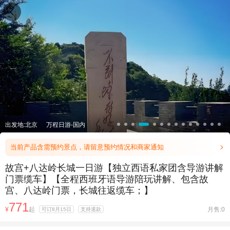

出发地:北京
万程日游-国内
当前产品含需预约景点，请留意预约情况和商家通知

故宫+八达岭长城一日游【独立西语私家团含导游讲解
门票缆车】【全程西班牙语导游陪玩讲解、包含故
宫、八达岭门票，长城往返缆车；】
771
¥
起
月售:0
可订8月15日
支持退款