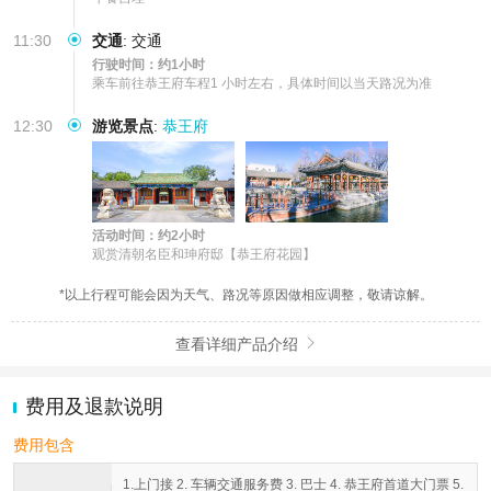
11:30
交通
:
交通
行驶时间：约1小时
乘车前往恭王府车程1 小时左右，具体时间以当天路况为准
12:30
游览景点
:
恭王府
活动时间：约2小时
观赏清朝名臣和珅府邸【恭王府花园】
*以上行程可能会因为天气、路况等原因做相应调整，敬请谅解。
查看详细产品介绍

费用及退款说明
费用包含
1.上门接 2. 车辆交通服务费 3. 巴士 4. 恭王府首道大门票 5.