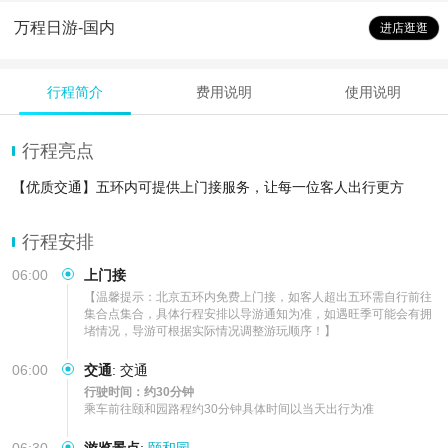
万程日游-国内
进店逛逛
行程简介
费用说明
使用说明
行程亮点
【优质交通】五环内可提供上门接服务，让每一位客人出行更方
行程安排
06:00
上门接
【温馨提示：北京五环内免费上门接，如客人超出五环需自行前往
集合点集合，具体行程安排以导游通知为准，如遇旺季可能会有拥
堵情况，导游可根据实际情况调整游玩顺序！】
06:00
交通
:
交通
行驶时间：约30分钟
乘车前往颐和园路程约30分钟具体时间以当天出行为准
06:30
游览景点
:
颐和园