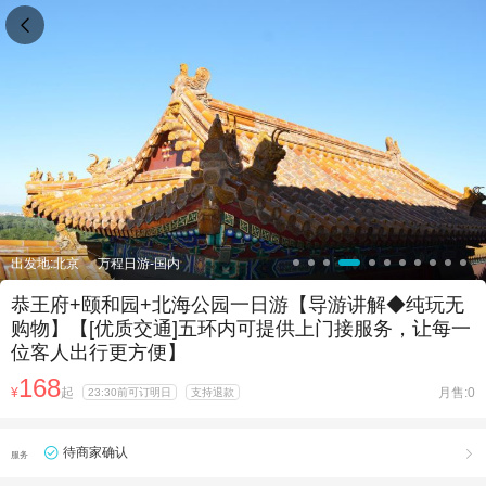

出发地:北京
万程日游-国内
恭王府+颐和园+北海公园一日游【导游讲解◆纯玩无
购物】【[优质交通]五环内可提供上门接服务，让每一
位客人出行更方便】
168
¥
起
月售:0
23:30前可订明日
支持退款
待商家确认

服务