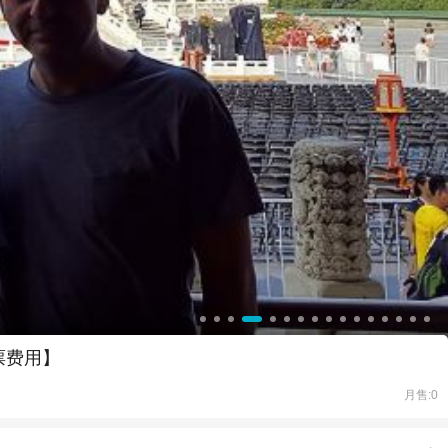
票费用】
月售:0