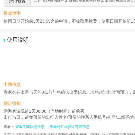
费用包含
1.上门接+送回服务 2. 舒适5座车辆交通费 3. 慕田峪长城首道大门
退款说明
使用日期开始前3天23:59之前申请，不收取手续费；使用日期开始前1天
使用说明
出团信息
商家会在出游当天的0点前与您确认出团信息。若您超过此时间预订，则工作时
预订须知
需游客游玩前1天08:00（当地时间）前购买
出行当日，请凭预留的出行人姓名/预留的联系人手机号/护照/二维码/条
查看：
查看工商执照信息
、
查看特许经营许可证信息
本产品由青岛驿路同行国际旅行社有限公司代理招徕，委托社为北京智游天下国际