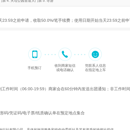
票 4. 天坛公园首道大门票 5. 导游
23:59之前申请，收取50.0%/笔手续费；使用日期开始当天23:59之
收到商家短信
凭联系人信息
手机预订
或电话确认
在指定地上车
间（06:00-19:59）商家会在60分钟内发送出团通知；非工作时间（2
形码/凭证码/电子票/纸质确认单在预定地点集合
旅行社有限公司，具体的旅游服务和操作由委托社及其有资质的地接社提供