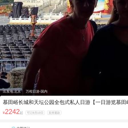
出发地:北京
万程日游-国内
慕田峪长城和天坛公园全包式私人日游【一日游览慕田峪
2242
¥
起
可订8月10日
支持退款