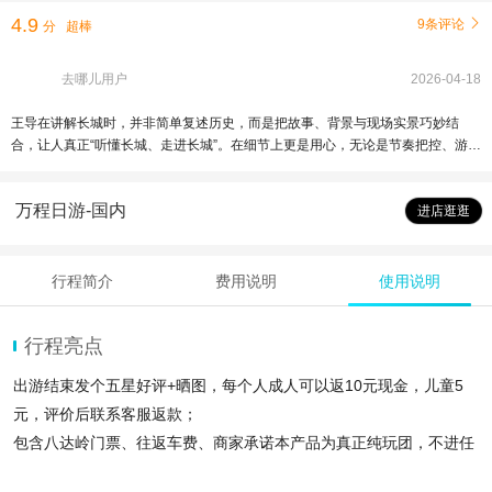
4.9
9条评论

分
超棒
去哪儿用户
2026-04-18
王导在讲解长城时，并非简单复述历史，而是把故事、背景与现场实景巧妙结
合，让人真正“听懂长城、走进长城”。在细节上更是用心，无论是节奏把控、游客
照顾，还是临时情况的应对，都体现出成熟与责任感。这种安心与信任，正是最
打动人的地方，不虚此行，强力推荐。
万程日游-国内
进店逛逛
行程简介
费用说明
使用说明
行程亮点
出游结束发个五星好评+晒图，每个人成人可以返10元现金，儿童5
元，评价后联系客服返款；
包含八达岭门票、往返车费、商家承诺本产品为真正纯玩团，不进任
何购物店。