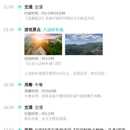
11:50
交通
:
交通
行驶时间：约1小时30分钟
【温馨提示】具体行驶时间请以当天路况为准。
13:20
游览景点
:
八达岭长城
活动时间：约3小时
【已含八达岭长城门票】

八达岭长城缆车费用140元/人，自愿自理，绝无强迫！
16:20
用餐
:
午餐
用餐时间：约30分钟
午餐自理，游客自备午餐或到长城下面的餐厅用餐。
16:50
交通
:
交通
行驶时间：约1小时
前往鸟巢、水立方附近散团。
17:50
返程
:
行程结束后将您送回【返回解散点解散：鸟巢(国家