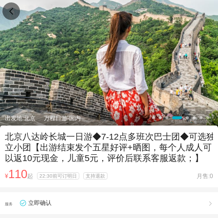

出发地:北京
万程日游-国内
北京八达岭长城一日游◆7-12点多班次巴士团◆可选独
立小团【出游结束发个五星好评+晒图，每个人成人可
以返10元现金，儿童5元，评价后联系客服返款；】
110
¥
起
月售:0
22:30前可订明日
支持退款
立即确认

服务