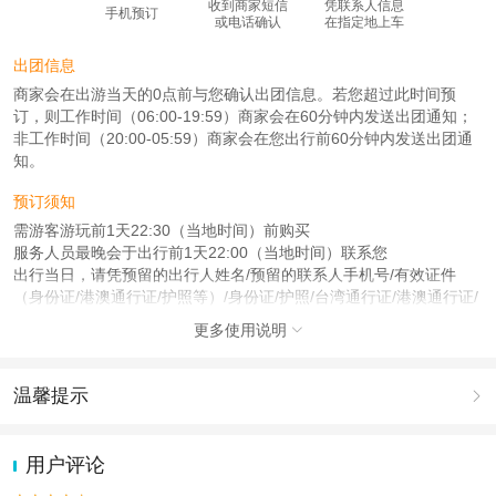
收到商家短信
凭联系人信息
手机预订
或电话确认
在指定地上车
出团信息
商家会在出游当天的0点前与您确认出团信息。若您超过此时间预
订，则工作时间（06:00-19:59）商家会在60分钟内发送出团通知；
非工作时间（20:00-05:59）商家会在您出行前60分钟内发送出团通
知。
预订须知
需游客游玩前1天22:30（当地时间）前购买
服务人员最晚会于出行前1天22:00（当地时间）联系您
出行当日，请凭预留的出行人姓名/预留的联系人手机号/有效证件
（身份证/港澳通行证/护照等）/身份证/护照/台湾通行证/港澳通行证/
回乡证/台胞证/外国人永久居留身份证在预定地点集合，需携带下单
更多使用说明

时提交的证件
注意事项
温馨提示

成人：18周岁 – 59周岁；
儿童：17周岁（含）以下；
1.去哪儿网提醒您注意人身安全，参加有一定危险性的室内或户外活
老人：60周岁（含）以上；
动（如跳伞、潜水、滑雪等）前，请务必仔细阅读
《风险提示》
。
用户评论
2.为普及旅游安全知识及旅游文明公约，使您的旅程顺利圆满完成，
查看：
查看工商执照信息
、
查看特许经营许可证信息