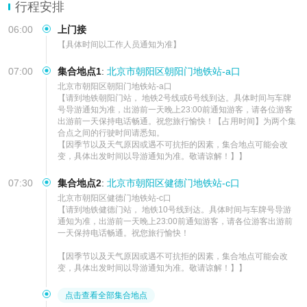
大巴团价格实惠性价比高有导游服务；私家团时间自由上门接送老幼
行程安排
出行无忧
06:00
上门接
【具体时间以工作人员通知为准】
07:00
集合地点1
:
北京市朝阳区朝阳门地铁站-a口
北京市朝阳区朝阳门地铁站-a口        

【请到地铁朝阳门站， 地铁2号线或6号线到达。具体时间与车牌
号导游通知为准，出游前一天晚上23:00前通知游客，请各位游客
出游前一天保持电话畅通。祝您旅行愉快！【占用时间】为两个集
合点之间的行驶时间请悉知。

【因季节以及天气原因或遇不可抗拒的因素，集合地点可能会改
变，具体出发时间以导游通知为准。敬请谅解！】】
07:30
集合地点2
:
北京市朝阳区健德门地铁站-c口
北京市朝阳区健德门地铁站-c口        

【请到地铁健德门站， 地铁10号线到达。具体时间与车牌号导游
通知为准，出游前一天晚上23:00前通知游客，请各位游客出游前
一天保持电话畅通。祝您旅行愉快！

【因季节以及天气原因或遇不可抗拒的因素，集合地点可能会改
变，具体出发时间以导游通知为准。敬请谅解！】】
点击查看全部集合地点