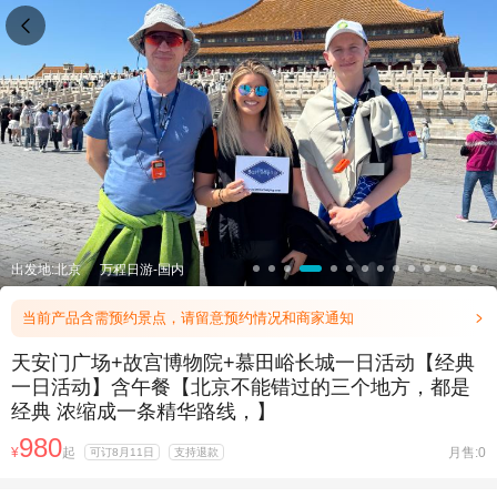

出发地:北京
万程日游-国内
当前产品含需预约景点，请留意预约情况和商家通知

天安门广场+故宫博物院+慕田峪长城一日活动【经典
一日活动】含午餐【北京不能错过的三个地方，都是
经典 浓缩成一条精华路线，】
980
¥
起
月售:0
可订8月11日
支持退款