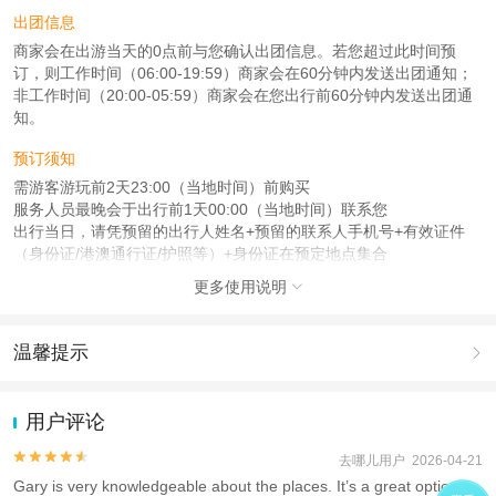
出团信息
商家会在出游当天的0点前与您确认出团信息。若您超过此时间预
订，则工作时间（06:00-19:59）商家会在60分钟内发送出团通知；
非工作时间（20:00-05:59）商家会在您出行前60分钟内发送出团通
知。
预订须知
需游客游玩前2天23:00（当地时间）前购买
服务人员最晚会于出行前1天00:00（当地时间）联系您
出行当日，请凭预留的出行人姓名+预留的联系人手机号+有效证件
（身份证/港澳通行证/护照等）+身份证在预定地点集合
更多使用说明
查看：
查看工商执照信息
、
查看特许经营许可证信息

本产品由青岛驿路同行国际旅行社有限公司代理招徕，委托社为百世特(北京)国
际旅行社有限公司，具体的旅游服务和操作由委托社及其有资质的地接社提供
温馨提示

1.去哪儿网提醒您注意人身安全，参加有一定危险性的室内或户外活
动（如跳伞、潜水、滑雪等）前，请务必仔细阅读
《风险提示》
。
用户评论
2.为普及旅游安全知识及旅游文明公约，使您的旅程顺利圆满完成，
特制定
《去哪儿网旅游安全手册》
，请您认真阅读并切实遵守。


去哪儿用户 2026-04-21
Gary is very knowledgeable about the places. It’s a great option