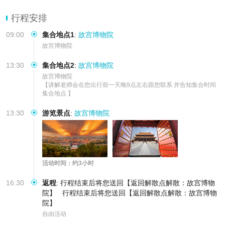
【品质精致团游】我们致力于为您打造一次心灵与身体的双重旅行，
如对讲解不满意 全额
行程安排
09:00
集合地点1
:
故宫博物院
故宫博物院
13:30
集合地点2
:
故宫博物院
故宫博物院

【讲解老师会在您出行前一天晚9点左右跟您联系 并告知集合时间 
集合地点 】
13:30
游览景点
:
故宫博物院
活动时间：约3小时
16:30
返程
:
行程结束后将您送回【返回解散点解散：故宫博物
院】
行程结束后将您送回【返回解散点解散：故宫博物
院】
自由活动