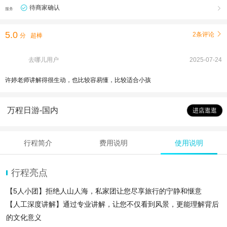
待商家确认

服务
5.0
2条评论

分
超棒
去哪儿用户
2025-07-24
许婷老师讲解得很生动，也比较容易懂，比较适合小孩
万程日游-国内
进店逛逛
行程简介
费用说明
使用说明
行程亮点
【5人小团】拒绝人山人海，私家团让您尽享旅行的宁静和惬意
【人工深度讲解】通过专业讲解，让您不仅看到风景，更能理解背后
的文化意义