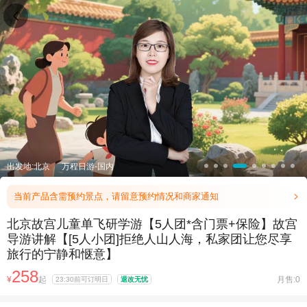

出发地:北京
万程日游-国内
当前产品含需预约景点，请留意预约情况和商家通知

北京故宫儿童单飞研学游【5人团*含门票+保险】故宫
导游讲解【[5人小团]拒绝人山人海，私家团让您尽享
旅行的宁静和惬意】
258
¥
起
月售:0
23:30前可订明日
退改无忧