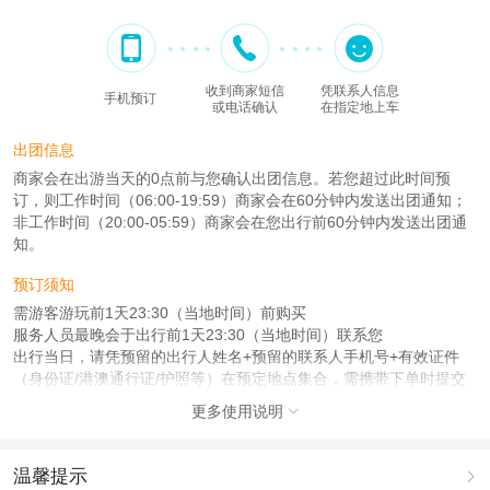
收到商家短信
凭联系人信息
手机预订
或电话确认
在指定地上车
出团信息
商家会在出游当天的0点前与您确认出团信息。若您超过此时间预
订，则工作时间（06:00-19:59）商家会在60分钟内发送出团通知；
非工作时间（20:00-05:59）商家会在您出行前60分钟内发送出团通
知。
预订须知
需游客游玩前1天23:30（当地时间）前购买
服务人员最晚会于出行前1天23:30（当地时间）联系您
出行当日，请凭预留的出行人姓名+预留的联系人手机号+有效证件
（身份证/港澳通行证/护照等）在预定地点集合，需携带下单时提交
的证件
更多使用说明

查看：
查看工商执照信息
、
查看特许经营许可证信息
本产品由青岛驿路同行国际旅行社有限公司代理招徕，委托社为荣烁国际旅游(北
温馨提示

京)有限公司，具体的旅游服务和操作由委托社及其有资质的地接社提供