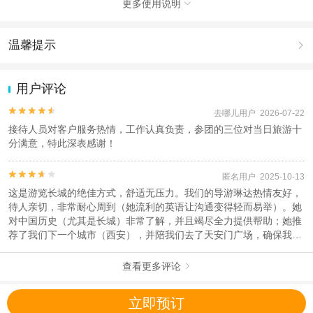
更多使用说明
查看：
查看工商执照信息
、
查看特许经营许可证信息

本产品由青岛驿路同行国际旅行社有限公司代理招徕，委托社为北京轩羲国际旅
行社有限公司，具体的旅游服务和操作由委托社及其有资质的地接社提供
温馨提示

1.去哪儿网提醒您注意人身安全，参加有一定危险性的室内或户外活
动（如跳伞、潜水、滑雪等）前，请务必仔细阅读
《风险提示》
。
用户评论
2.为普及旅游安全知识及旅游文明公约，使您的旅程顺利圆满完成，
特制定
《去哪儿网旅游安全手册》
，请您认真阅读并切实遵守。


去哪儿用户 2026-07-22
接待人员对客户服务热情，工作认真负责，参团的三位对当日旅游十
分满意，特此深表感谢！


匿名用户 2025-10-13
这是游览长城的绝佳方式，舒适无压力。我们的导游琳达热情友好，
待人亲切，非常耐心周到（她流利的英语让沟通变得轻而易举）。她
对中国历史（尤其是长城）非常了解，并且竭尽全力提供帮助；她推
荐了我们下一个城市（西安），并陪我们去了天安门广场，确保我们
能够顺利进入，尽管这与我们的长城之旅无关。您可以灵活安排您的
游览时间和行程（我们要求10:15从酒店接我们，下午4:00送我们到
查看更多评论

天安门广场），您也可以随意徒步长城（我们花了大约2个小时，因
为这是一段相当艰苦的徒步）。从我们位于北京市中心的酒店出发，
立即预订
乘坐90分钟的私家车到达目的地，舒适便捷。每人只需100多美元，