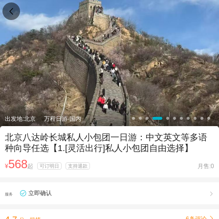

出发地:北京
万程日游-国内
北京八达岭长城私人小包团一日游：中文英文等多语
种向导任选【1.[灵活出行]私人小包团自由选择】
568
¥
起
月售:0
可订明日
支持退款
立即确认

服务
