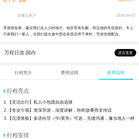
4.7
6条评论
分
超棒
去哪儿用户
2026-04-07
导游很友善，建议我们去人少的地方。他非常有礼貌，而且他的车也很好。车上
只有我们一家人，当我们提出途中想在杂货店停下来时，导游也很配合。
万程日游-国内
进店逛逛
行程简介
费用说明
使用说明
行程亮点
1.【灵活出行】私人小包团自由选择
2.【专业引领】资深导游，深度讲解，聆听故事而非传说
3.【沉浸体验】多语向导（中/英等）可选，无缝沟通，像当地人一样
生活
行程安排