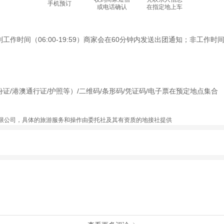
手机预订
或电话确认
在指定地上车
间（06:00-19:59）商家会在60分钟内发送出团通知；非工作时间（2
/港澳通行证/护照等）/二维码/条形码/凭证码/电子票在预定地点集合
限公司，具体的旅游服务和操作由委托社及其有资质的地接社提供
动（如跳伞、潜水、滑雪等）前，请务必仔细阅读
《风险提示》
。
制定
《去哪儿网旅游安全手册》
，请您认真阅读并切实遵守。