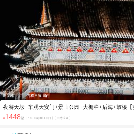
出发地:北京
万程日游-国内
夜游天坛+车观天安门+景山公园+大栅栏+后海+鼓楼
1448
¥
起
18:00前可订今日
支持退款