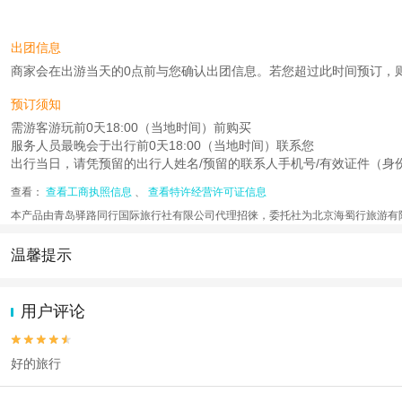
出团信息
商家会在出游当天的0点前与您确认出团信息。若您超过此时间预订，则工作时
预订须知
需游客游玩前0天18:00（当地时间）前购买
服务人员最晚会于出行前0天18:00（当地时间）联系您
出行当日，请凭预留的出行人姓名/预留的联系人手机号/有效证件（身份证
查看：
查看工商执照信息
、
查看特许经营许可证信息
本产品由青岛驿路同行国际旅行社有限公司代理招徕，委托社为北京海蜀行旅游有
温馨提示
1.去哪儿网提醒您注意人身安全，参加有一定危险性的室内或户外活
2.为普及旅游安全知识及旅游文明公约，使您的旅程顺利圆满完成，特
用户评论


好的旅行