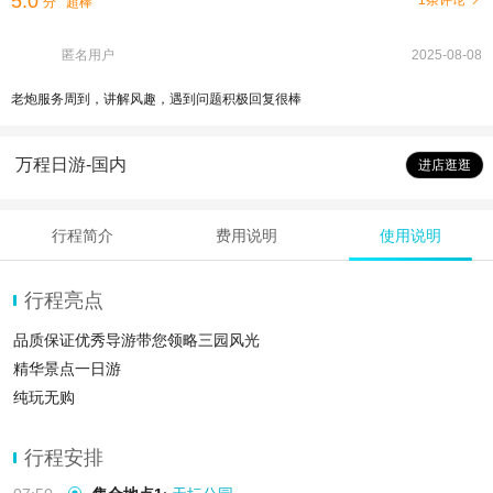
5.0
1条评论
分
超棒
匿名用户
2025-08-08
老炮服务周到，讲解风趣，遇到问题积极回复很棒
万程日游-国内
进店逛逛
行程简介
费用说明
使用说明
行程亮点
品质保证优秀导游带您领略三园风光
精华景点一日游
纯玩无购
行程安排