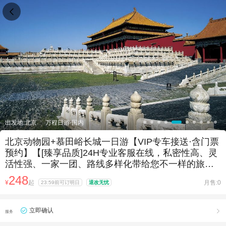

出发地:北京
万程日游-国内
北京动物园+慕田峪长城一日游【VIP专车接送·含门票
预约】【[臻享品质]24H专业客服在线，私密性高、灵
活性强、一家一团、路线多样化带给您不一样的旅行
体验！】
248
¥
起
月售:0
23:59前可订明日
退改无忧
立即确认

服务