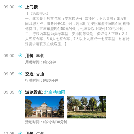
任意组合供您选择，服务标准化，行程透明
09:00
上门接
【【温馨提示】

一、此套餐为独立包车（专车接送+门票预约，不含导游）出发时
间以您为准，服务时长10小时，超出时间按照车型不同现付司机师
傅费用，五座车型现付50元/小时，七座及以上现付100元/小时。

二、行程内车型为参考车型，安排同等级别（保证每人正座）2-4
人五座专车，5-6人七座专车，7人以上九座或十七座车型，如有特
殊需求请联系在线客服。】
09:00
用餐
:
早餐
用餐时间：约5分钟
09:05
交通
:
交通
行驶时间：约30分钟
09:35
游览景点
:
北京动物园
活动时间：约2小时30分钟
12:05
用餐
:
午餐