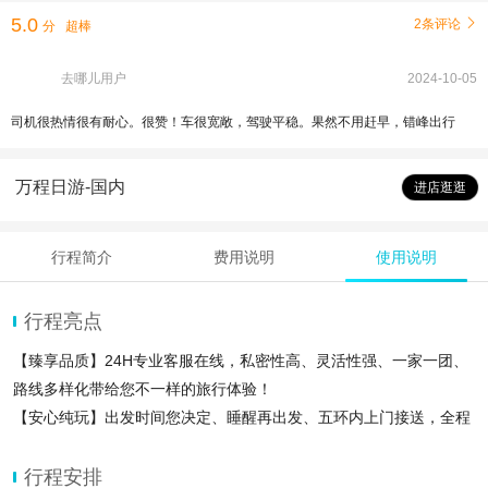
5.0
2条评论

分
超棒
去哪儿用户
2024-10-05
司机很热情很有耐心。很赞！车很宽敞，驾驶平稳。果然不用赶早，错峰出行
万程日游-国内
进店逛逛
行程简介
费用说明
使用说明
行程亮点
【臻享品质】24H专业客服在线，私密性高、灵活性强、一家一团、
路线多样化带给您不一样的旅行体验！
【安心纯玩】出发时间您决定、睡醒再出发、五环内上门接送，全程
无套路无隐形消费，为您全程报价护航！
【亲子优选】轻松亲子游，故宫、颐和园、十三陵、恭王府，多套餐
行程安排