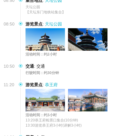
08:50
集合地点
:
天坛公园
天坛公园

【天坛东门地铁站集合】
08:50
游览景点
:
天坛公园
活动时间：约2小时
10:50
交通
:
交通
行驶时间：约30分钟
11:20
游览景点
:
恭王府
活动时间：约3小时
13:20恭王府检票口集合(10分钟)

13:30游览恭王府3小时(讲解3小时)