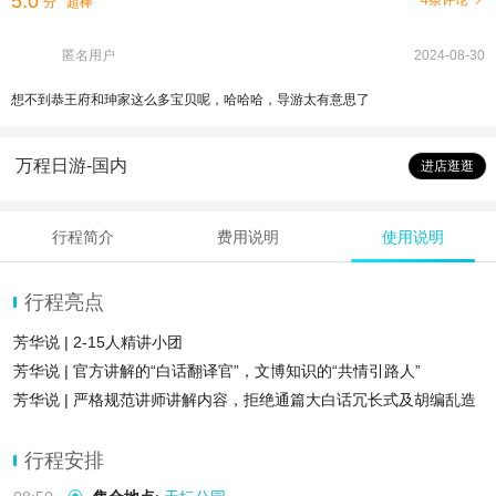
5.0
4条评论
分
超棒
匿名用户
2024-08-30
想不到恭王府和珅家这么多宝贝呢，哈哈哈，导游太有意思了
万程日游-国内
进店逛逛
行程简介
费用说明
使用说明
行程亮点
芳华说 | 2-15人精讲小团
芳华说 | 官方讲解的“白话翻译官”，文博知识的“共情引路人”
芳华说 | 严格规范讲师讲解内容，拒绝通篇大白话冗长式及胡编乱造
式解说
行程安排