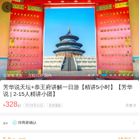

出发地:北京
万程日游-国内
芳华说天坛+恭王府讲解一日游【精讲5小时】【芳华
说 | 2-15人精讲小团】
328
¥
起
月售:0
可订8月11日
支持退款
待商家确认

服务
