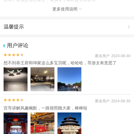
更多使用说明

注意事项
成人：18周岁 – 59周岁；
儿童：5周岁 – 17周岁；
温馨提示

老人：60周岁 – 120周岁；
1.去哪儿网提醒您注意人身安全，参加有一定危险性的室内或户外活
查看：
查看工商执照信息
、
查看特许经营许可证信息
动（如跳伞、潜水、滑雪等）前，请务必仔细阅读
《风险提示》
。
用户评论
本产品由青岛驿路同行国际旅行社有限公司代理招徕，委托社为北京云旅芳华科
2.为普及旅游安全知识及旅游文明公约，使您的旅程顺利圆满完成，
技有限公司，具体的旅游服务和操作由委托社及其有资质的地接社提供
特制定
《去哪儿网旅游安全手册》
，请您认真阅读并切实遵守。


匿名用户 2024-08-30
想不到恭王府和珅家这么多宝贝呢，哈哈哈，导游太有意思了


匿名用户 2024-08-30
宫导讲解风趣幽默，一路很照顾大家，棒棒哒