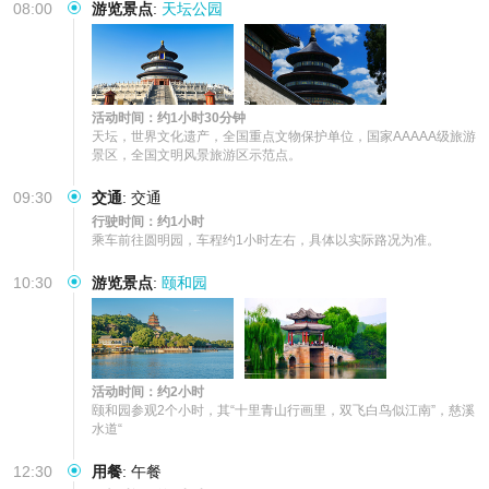
08:00
游览景点
:
天坛公园
活动时间：约1小时30分钟
天坛，世界文化遗产，全国重点文物保护单位，国家AAAAA级旅游
景区，全国文明风景旅游区示范点。
09:30
交通
:
交通
行驶时间：约1小时
乘车前往圆明园，车程约1小时左右，具体以实际路况为准。
10:30
游览景点
:
颐和园
活动时间：约2小时
颐和园参观2个小时，其“十里青山行画里，双飞白鸟似江南”，慈溪
水道“
12:30
用餐
:
午餐