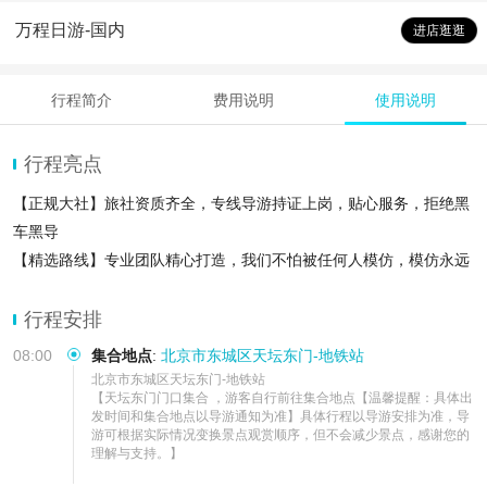
万程日游-国内
进店逛逛
行程简介
费用说明
使用说明
行程亮点
【正规大社】旅社资质齐全，专线导游持证上岗，贴心服务，拒绝黑
车黑导
【精选路线】专业团队精心打造，我们不怕被任何人模仿，模仿永远
不是超越
【品质服务】全程团，质量保证，低价回馈，不因价格低降低质
行程安排
08:00
集合地点
:
北京市东城区天坛东门-地铁站
北京市东城区天坛东门-地铁站  

【天坛东门门口集合 ，游客自行前往集合地点【温馨提醒：具体出
发时间和集合地点以导游通知为准】具体行程以导游安排为准，导
游可根据实际情况变换景点观赏顺序，但不会减少景点，感谢您的
理解与支持。】