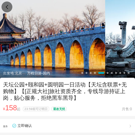

出发地:北京
万程日游-国内
天坛公园+颐和园+圆明园一日活动【天坛含联票+无
购物】【[正规大社]旅社资质齐全，专线导游持证上
岗，贴心服务，拒绝黑车黑导】
158
¥
起
月售:0
23:59前可订明日
退改无忧
立即确认

服务