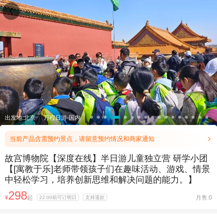

出发地:北京
万程日游-国内
当前产品含需预约景点，请留意预约情况和商家通知

故宫博物院【深度在线】半日游儿童独立营 研学小团
【[寓教于乐]老师带领孩子们在趣味活动、游戏、情景
中轻松学习，培养创新思维和解决问题的能力。】
298
¥
起
月售:0
22:00前可订明日
支持退款