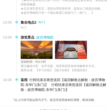
【🔥研学老师在出行前一日20：00联系通知您集合事宜，请务必保
持联络畅通。

🔥北京堵车是常态，请您合理安排时间，提前出门就是好攻略。

🔥故宫博物院只有一个观众检票口就是午门（南门）。】
13:00
集合地点2
:
午门
午门
13:00
游览景点
:
故宫博物院
活动时间：约3小时
通过趣味问答，动手实践，情景再现等各种讲解教学方式。

最终达成：【学习目标】【能力目标】【情感目标】
16:00
返程
:
行程结束后将您送回【返回解散点解散：故宫博物
院-东华门(东门)】
行程结束后将您送回【返回解散点解
散：故宫博物院-东华门(东门)】
*以上行程可能会因为天气、路况等原因做相应调整，敬请谅解。