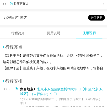
待商家确认

服务
万程日游-国内
进店逛逛
行程简介
费用说明
使用说明
行程亮点
【寓教于乐】老师带领孩子们在趣味活动、游戏、情景中轻松学习，
培养创新思维和解决问题的能力。
【融学于趣】注重孩子兴趣，在追求兴趣的同时自然地学习，培养自
主学习能力和探究精神。
【教化于心】引导思想和行为，通过情感共鸣激发动力，树立正确的
行程安排
世界观，人生观，价值观
08:30
集合地点1
:
北京市东城区故宫博物院午门【中国,北京,东
城区】（自行集合）午门
北京市东城区故宫博物院午门【中国,北京,东城区】（自行集合）
午门    
