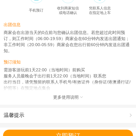
收到商家短信
凭联系人信息
手机预订
或电话确认
在指定地上车
出团信息
商家会在出游当天的0点前与您确认出团信息。若您超过此时间预
订，则工作时间（06:00-19:59）商家会在60分钟内发送出团通知；
非工作时间（20:00-05:59）商家会在您出行前60分钟内发送出团通
知。
预订须知
需游客游玩前1天22:00（当地时间）前购买
服务人员最晚会于出行前1天22:00（当地时间）联系您
出行当日，请凭预留的联系人手机号/有效证件（身份证/港澳通行证/
护照等）在预定地点集合
更多使用说明
查看：
查看工商执照信息
、
查看特许经营许可证信息

本产品由青岛驿路同行国际旅行社有限公司代理招徕，委托社为北京深度在线国
际旅行社有限公司，具体的旅游服务和操作由委托社及其有资质的地接社提供
温馨提示

1.去哪儿网提醒您注意人身安全，参加有一定危险性的室内或户外活
动（如跳伞、潜水、滑雪等）前，请务必仔细阅读
《风险提示》
。
立即预订