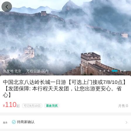

出发地:北京
万程日游-国内
中国北京八达岭长城一日游【可选上门接或7/8/10点】
【发团保障: 本行程天天发团，让您出游更安心。省
心】
110
¥
起
月售:0
可订8月10日
退改无忧
待商家确认

服务