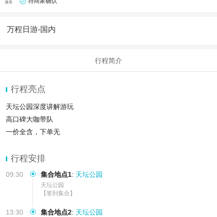
待商家确认
服务
万程日游-国内
行程简介
行程亮点
天坛公园深度讲解游玩
高口碑大咖带队
一价全含，下单无
行程安排
09:30
集合地点1
:
天坛公园
天坛公园

【签到集合】
13:30
集合地点2
:
天坛公园