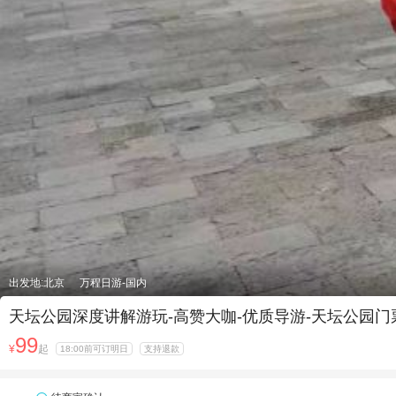
出发地:北京
万程日游-国内
天坛公园深度讲解游玩-高赞大咖-优质导游-天坛公园
99
¥
起
18:00前可订明日
支持退款