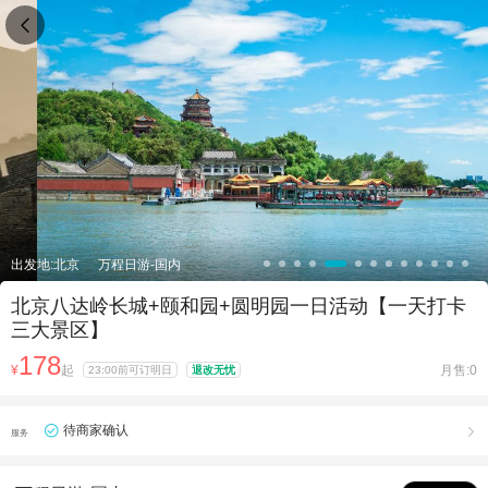

出发地:北京
万程日游-国内
北京八达岭长城+颐和园+圆明园一日活动【一天打卡
三大景区】
178
¥
起
月售:0
23:00前可订明日
退改无忧
待商家确认

服务