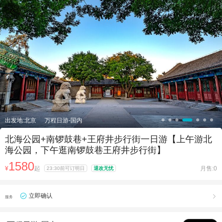

出发地:北京
万程日游-国内
北海公园+南锣鼓巷+王府井步行街一日游【上午游北
海公园，下午逛南锣鼓巷王府井步行街】
1580
¥
起
月售:0
23:30前可订明日
退改无忧
立即确认

服务