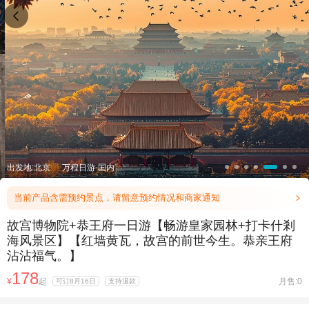

出发地:北京
万程日游-国内
当前产品含需预约景点，请留意预约情况和商家通知

故宫博物院+恭王府一日游【畅游皇家园林+打卡什剎
海风景区】【红墙黄瓦，故宫的前世今生。恭亲王府
沾沾福气。】
178
¥
起
月售:0
可订8月16日
支持退款