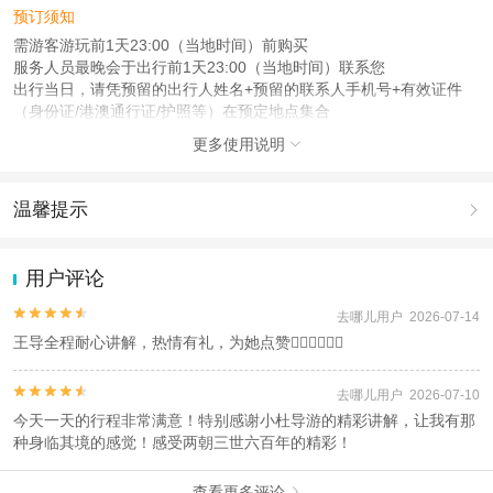
预订须知
需游客游玩前1天23:00（当地时间）前购买
服务人员最晚会于出行前1天23:00（当地时间）联系您
出行当日，请凭预留的出行人姓名+预留的联系人手机号+有效证件
（身份证/港澳通行证/护照等）在预定地点集合
更多使用说明

注意事项
成人：18周岁 – 59周岁；
儿童：17周岁（含）以下；
温馨提示

老人：60周岁（含）以上；
1.去哪儿网提醒您注意人身安全，参加有一定危险性的室内或户外活
查看：
查看工商执照信息
、
查看特许经营许可证信息
动（如跳伞、潜水、滑雪等）前，请务必仔细阅读
《风险提示》
。
用户评论
本产品由青岛驿路同行国际旅行社有限公司代理招徕，委托社为乐圣天下国际旅
2.为普及旅游安全知识及旅游文明公约，使您的旅程顺利圆满完成，
行社（北京）有限公司，具体的旅游服务和操作由委托社及其有资质的地接社提
特制定
《去哪儿网旅游安全手册》
，请您认真阅读并切实遵守。


去哪儿用户 2026-07-14
供
王导全程耐心讲解，热情有礼，为她点赞👍🏻👍🏻👍🏻


去哪儿用户 2026-07-10
今天一天的行程非常满意！特别感谢小杜导游的精彩讲解，让我有那
种身临其境的感觉！感受两朝三世六百年的精彩！
查看更多评论
