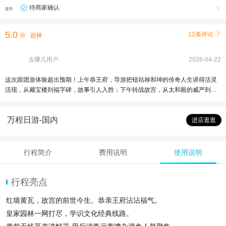
待商家确认

服务
5.0
12条评论

分
超棒
去哪儿用户
2026-04-22
这次跟团游体验超出预期！上午恭王府，导游把钮祜禄和珅的传奇人生讲得活灵
活现，从藏宝楼到福字碑，故事引人入胜；下午转战故宫，从太和殿的威严到珍
妃井的悲情，每个场景都像穿越历史。虽然天气又晒又热，汗流浃背，但导游全
程贴心提醒避暑，还尽量找阴凉处讲解。线路安排合理，劳逸结合，既饱览精华
万程日游-国内
又不太累。强烈推荐这位有文化底蕴、风趣幽默的导游，让炎夏的皇城之旅依然
进店逛逛
精彩纷呈！
行程简介
费用说明
使用说明
行程亮点
红墙黄瓦，故宫的前世今生。恭亲王府沾沾福气。
皇家园林一网打尽，学识文化经典线路。