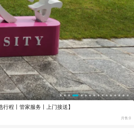
选行程丨管家服务丨上门接送】
月售:0