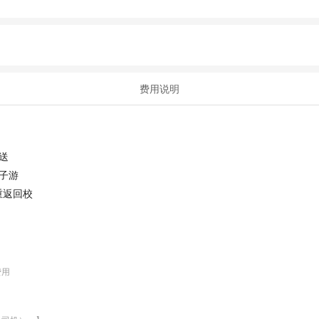
费用说明
送
子游
 重返回校
用


