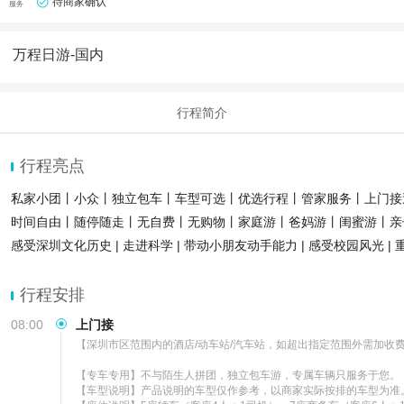
待商家确认
服务
万程日游-国内
行程简介
行程亮点
私家小团丨小众丨独立包车丨车型可选丨优选行程丨管家服务丨上门接
时间自由丨随停随走丨无自费丨无购物丨家庭游丨爸妈游丨闺蜜游丨亲
感受深圳文化历史 | 走进科学 | 带动小朋友动手能力 | 感受校园风光 |
行程安排
08:00
上门接
【深圳市区范围内的酒店/动车站/汽车站，如超出指定范围外需加收费
【专车专用】不与陌生人拼团，独立包车游，专属车辆只服务于您。

【车型说明】产品说明的车型仅作参考，以商家实际按排的车型为准。