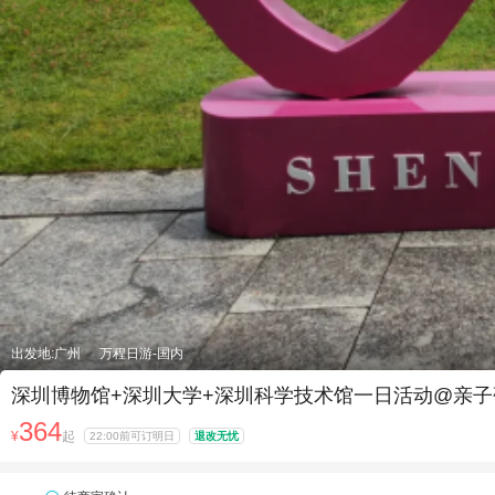
出发地:广州
万程日游-国内
深圳博物馆+深圳大学+深圳科学技术馆一日活动@亲
364
¥
起
22:00前可订明日
退改无忧