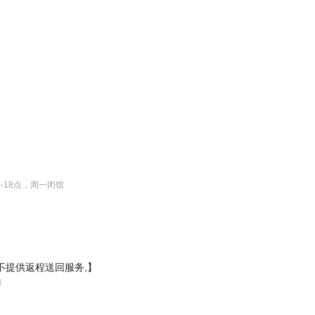
0-18点，周一闭馆
不提供返程送回服务,】

