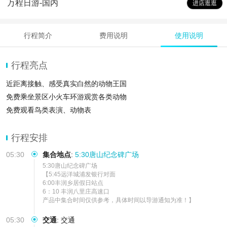
万程日游-国内
进店逛逛
行程简介
费用说明
使用说明
行程亮点
近距离接触、感受真实白然的动物王国
免费乘坐景区小火车环游观赏各类动物
免费观看鸟类表演、动物表
行程安排
05:30
集合地点
:
5:30唐山纪念碑广场
5:30唐山纪念碑广场  

【5:45远洋城浦发银行对面

6:00丰润乡居假日站点

6：10 丰润八里庄高速口

产品中集合时间仅供参考，具体时间以导游通知为准！】
05:30
交通
:
交通