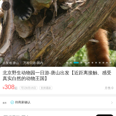

出发地:唐山
万程日游-国内
北京野生动物园一日游-唐山出发【近距离接触、感受
真实白然的动物王国】
308
¥
起
月售:0
可订8月15日
支持退款
待商家确认

服务