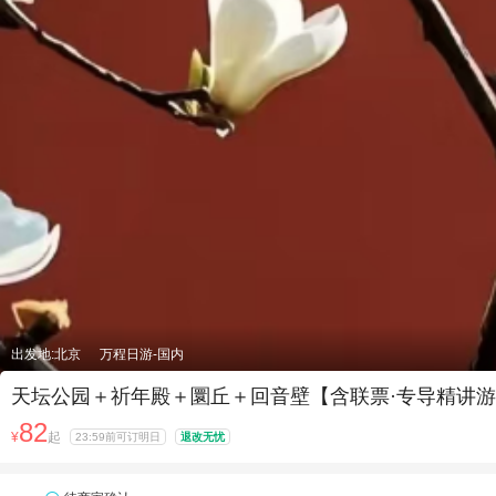
出发地:北京
万程日游-国内
天坛公园＋祈年殿＋圜丘＋回音壁【含联票·专导精讲
82
¥
起
23:59前可订明日
退改无忧