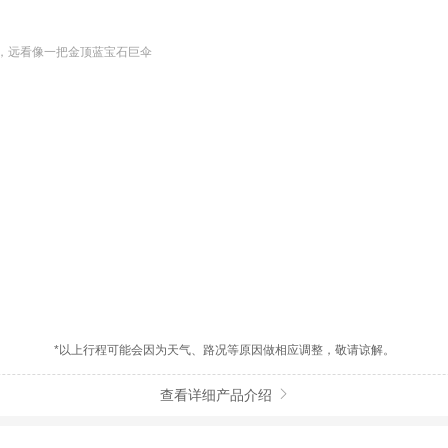
，远看像一把金顶蓝宝石巨伞
】
*以上行程可能会因为天气、路况等原因做相应调整，敬请谅解。
查看详细产品介绍
