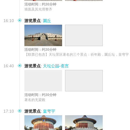
活动时间：约30分钟
墙面及其光滑整齐
16:10
游览景点
:
圜丘
活动时间：约30分钟
【联票已包含】天坛景区著名的三个景点：祈年殿，圜丘坛，皇穹宇
16:40
游览景点
:
天坛公园-斋宫
活动时间：约30分钟
著名的无梁殿
17:10
游览景点
:
皇穹宇