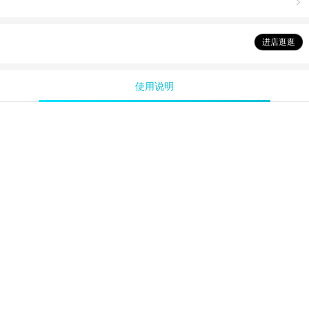

进店逛逛
使用说明