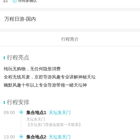
待商家确认
服务
万程日游-国内
行程简介
行程亮点
纯玩无购物，无任何隐形消费
全程无线耳麦，京腔导游风趣专业讲解神秘天坛
幽默风趣十年以上专业导游带领一睹天坛神
行程安排
09:00
集合地点1
:
天坛东天门
天坛东天门

【天坛东门导游会提前一天联系】
13:00
集合地点2
:
天坛东天门