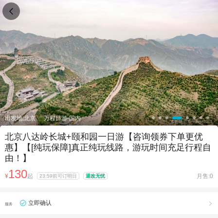

出发地:北京
万程日游-国内
北京八达岭长城+颐和园一日游【咨询领券下单更优
惠】【[纯玩保障]真正纯玩线路，游玩时间充足行程自
由！】
130
¥
起
月售:0
23:59前可订明日
退改无忧
立即确认

服务