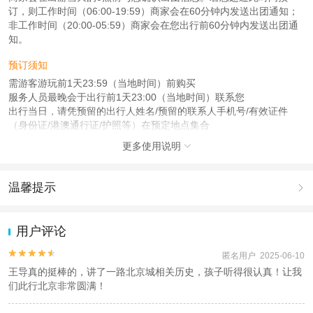
订，则工作时间（06:00-19:59）商家会在60分钟内发送出团通知；
非工作时间（20:00-05:59）商家会在您出行前60分钟内发送出团通
知。
预订须知
需游客游玩前1天23:59（当地时间）前购买
服务人员最晚会于出行前1天23:00（当地时间）联系您
出行当日，请凭预留的出行人姓名/预留的联系人手机号/有效证件
（身份证/港澳通行证/护照等）在预定地点集合
更多使用说明

注意事项
成人：18周岁 – 59周岁；
儿童：17周岁（含）以下；
温馨提示

老人：60周岁（含）以上；
1.去哪儿网提醒您注意人身安全，参加有一定危险性的室内或户外活
查看：
查看工商执照信息
、
查看特许经营许可证信息
动（如跳伞、潜水、滑雪等）前，请务必仔细阅读
《风险提示》
。
用户评论
本产品由青岛驿路同行国际旅行社有限公司代理招徕，委托社为乐圣天下国际旅
2.为普及旅游安全知识及旅游文明公约，使您的旅程顺利圆满完成，
行社（北京）有限公司，具体的旅游服务和操作由委托社及其有资质的地接社提
特制定
《去哪儿网旅游安全手册》
，请您认真阅读并切实遵守。


匿名用户 2025-06-10
供
王导真的挺棒的，讲了一路北京城相关历史，孩子听得很认真！让我
们此行北京非常圆满！