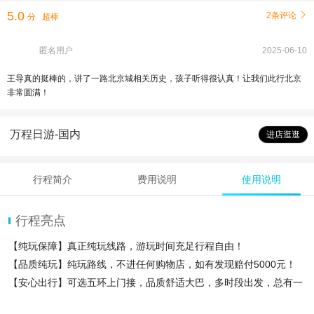
5.0
2条评论

分
超棒
匿名用户
2025-06-10
王导真的挺棒的，讲了一路北京城相关历史，孩子听得很认真！让我们此行北京
非常圆满！
万程日游-国内
进店逛逛
行程简介
费用说明
使用说明
行程亮点
【纯玩保障】真正纯玩线路，游玩时间充足行程自由！
【品质纯玩】纯玩路线，不进任何购物店，如有发现赔付5000元！
【安心出行】可选五环上门接，品质舒适大巴，多时段出发，总有一
班适合您