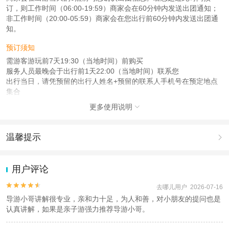
订，则工作时间（06:00-19:59）商家会在60分钟内发送出团通知；
非工作时间（20:00-05:59）商家会在您出行前60分钟内发送出团通
知。
预订须知
需游客游玩前7天19:30（当地时间）前购买
服务人员最晚会于出行前1天22:00（当地时间）联系您
出行当日，请凭预留的出行人姓名+预留的联系人手机号在预定地点
集合
更多使用说明

注意事项
成人：18周岁 – 59周岁；
儿童：5周岁 – 17周岁；
温馨提示

老人：60周岁 – 99周岁；
1.去哪儿网提醒您注意人身安全，参加有一定危险性的室内或户外活
查看：
查看工商执照信息
、
查看特许经营许可证信息
动（如跳伞、潜水、滑雪等）前，请务必仔细阅读
《风险提示》
。
用户评论
本产品由青岛驿路同行国际旅行社有限公司代理招徕，委托社为北京中禾旅行社
2.为普及旅游安全知识及旅游文明公约，使您的旅程顺利圆满完成，
有限公司，具体的旅游服务和操作由委托社及其有资质的地接社提供
特制定
《去哪儿网旅游安全手册》
，请您认真阅读并切实遵守。


去哪儿用户 2026-07-16
导游小哥讲解很专业，亲和力十足，为人和善，对小朋友的提问也是
认真讲解，如果是亲子游强力推荐导游小哥。