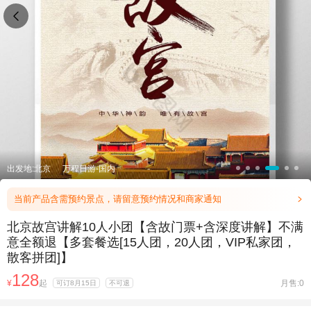

出发地:北京
万程日游-国内
当前产品含需预约景点，请留意预约情况和商家通知

北京故宫讲解10人小团【含故门票+含深度讲解】不满
意全额退【多套餐选[15人团，20人团，VIP私家团，
散客拼团]】
128
¥
起
月售:0
可订8月15日
不可退