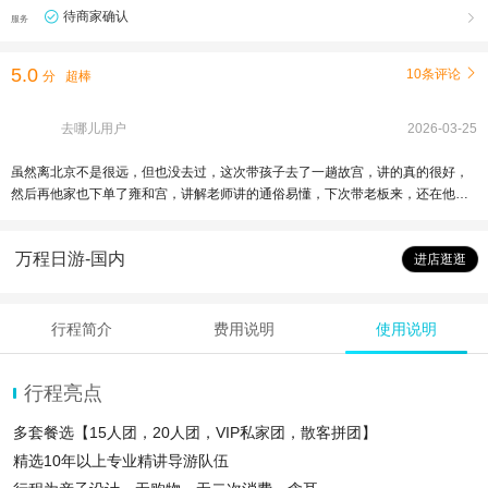
待商家确认

服务
5.0
10条评论

分
超棒
去哪儿用户
2026-03-25
虽然离北京不是很远，但也没去过，这次带孩子去了一趟故宫，讲的真的很好，
然后再他家也下单了雍和宫，讲解老师讲的通俗易懂，下次带老板来，还在他家
报名
万程日游-国内
进店逛逛
行程简介
费用说明
使用说明
行程亮点
多套餐选【15人团，20人团，VIP私家团，散客拼团】
精选10年以上专业精讲导游队伍