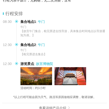
行程为亲子设计，无购物，无二次消费，含耳
行程安排
08:30
集合地点1
:
午门
午门

【故宫午门集合，检完票进去找导游，具体集合时间地点以导游通
知为准。】
12:30
集合地点2
:
午门
午门

【检完票进去集合】
12:30
游览景点
:
故宫博物院
活动时间：约3小时
*以上行程可能会因为天气、路况等原因做相应调整，敬请谅解。
查看详细产品介绍
