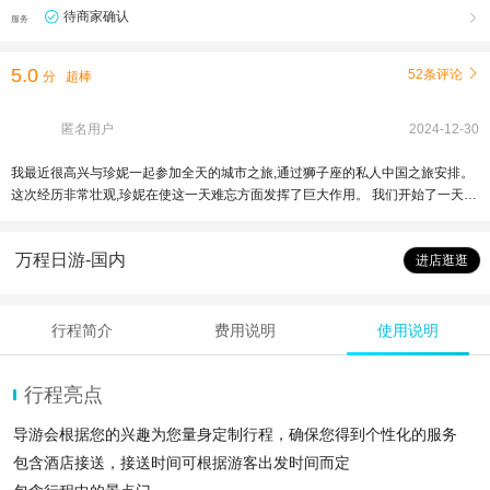
待商家确认

服务
5.0
52条评论

分
超棒
匿名用户
2024-12-30
我最近很高兴与珍妮一起参加全天的城市之旅,通过狮子座的私人中国之旅安排。
这次经历非常壮观,珍妮在使这一天难忘方面发挥了巨大作用。 我们开始了一天的
访问天安门广场,珍妮提供了关于网站意义的深刻历史背景。 接下来,我们冒险进
入紫禁城,珍妮的详细解释使古老的宫殿建筑群变得生动起来。她指出了建筑中隐
万程日游-国内
藏的细节,并讲述了关于皇帝及其生活的迷人故事。然后我们去了长城的慕田段,景
进店逛逛
色令人叹为观止。总的来说,我强烈推荐这次旅行给任何访问北京的人,特别是如果
你有机会被珍妮指导。谢谢你,珍妮,让这次经历成为我们将永远珍藏的体验!
行程简介
费用说明
使用说明
行程亮点
导游会根据您的兴趣为您量身定制行程，确保您得到个性化的服务
包含酒店接送，接送时间可根据游客出发时间而定