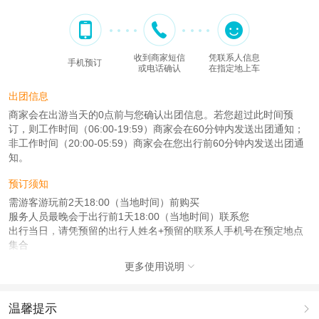
收到商家短信
凭联系人信息
手机预订
或电话确认
在指定地上车
出团信息
商家会在出游当天的0点前与您确认出团信息。若您超过此时间预
订，则工作时间（06:00-19:59）商家会在60分钟内发送出团通知；
非工作时间（20:00-05:59）商家会在您出行前60分钟内发送出团通
知。
预订须知
需游客游玩前2天18:00（当地时间）前购买
服务人员最晚会于出行前1天18:00（当地时间）联系您
出行当日，请凭预留的出行人姓名+预留的联系人手机号在预定地点
集合
更多使用说明
查看：
查看工商执照信息
、
查看特许经营许可证信息

本产品由青岛驿路同行国际旅行社有限公司代理招徕，委托社为东方乐享（北
京）国际旅行社有限公司，具体的旅游服务和操作由委托社及其有资质的地接社
温馨提示

提供