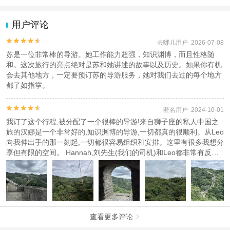
1.去哪儿网提醒您注意人身安全，参加有一定危险性的室内或户外活
动（如跳伞、潜水、滑雪等）前，请务必仔细阅读
《风险提示》
。
用户评论
2.为普及旅游安全知识及旅游文明公约，使您的旅程顺利圆满完成，
特制定
《去哪儿网旅游安全手册》
，请您认真阅读并切实遵守。


去哪儿用户 2026-07-08
苏是一位非常棒的导游。她工作能力超强，知识渊博，而且性格随
和。这次旅行的亮点绝对是苏和她讲述的故事以及历史。如果你有机
会去其他地方，一定要预订苏的导游服务，她对我们去过的每个地方
都了如指掌。


匿名用户 2024-10-01
我订了这个行程,被分配了一个很棒的导游!来自狮子座的私人中国之
旅的汉娜是一个非常好的,知识渊博的导游,一切都真的很顺利。从Leo
向我伸出手的那一刻起,一切都很容易组织和安排。这里有很多我想分
享但有限的空间。 Hannah,刘先生(我们的司机)和Leo都非常有反应
和乐于助人。如果你想了解更多,看到长城,这绝对值得预订。5星!!!
查看更多评论
