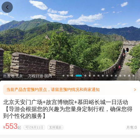

出发地:北京
万程日游-国内
当前产品含需预约景点，请留意预约情况和商家通知

北京天安门广场+故宫博物院+慕田峪长城一日活动
【导游会根据您的兴趣为您量身定制行程，确保您得
到个性化的服务】
553
¥
起
月售:0
可订8月11日
支持退款