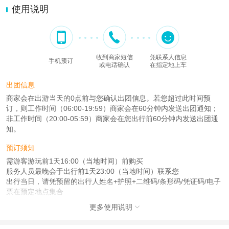
使用说明
收到商家短信
凭联系人信息
手机预订
或电话确认
在指定地上车
出团信息
商家会在出游当天的0点前与您确认出团信息。若您超过此时间预
订，则工作时间（06:00-19:59）商家会在60分钟内发送出团通知；
非工作时间（20:00-05:59）商家会在您出行前60分钟内发送出团通
知。
预订须知
需游客游玩前1天16:00（当地时间）前购买
服务人员最晚会于出行前1天23:00（当地时间）联系您
出行当日，请凭预留的出行人姓名+护照+二维码/条形码/凭证码/电子
票在预定地点集合
更多使用说明
查看：
查看工商执照信息
、
查看特许经营许可证信息

本产品由青岛驿路同行国际旅行社有限公司代理招徕，委托社为寰宇纵横国际旅