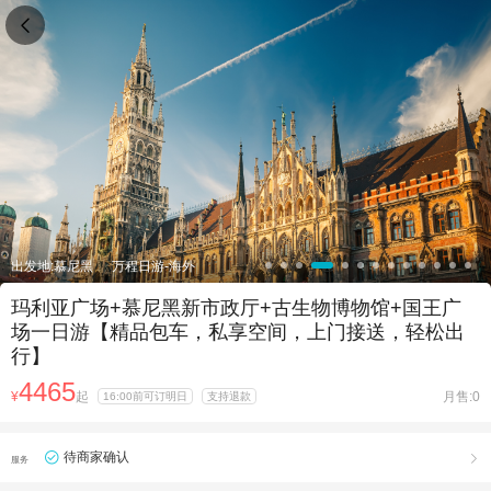

出发地:慕尼黑
万程日游-海外
玛利亚广场+慕尼黑新市政厅+古生物博物馆+国王广
场一日游【精品包车，私享空间，上门接送，轻松出
行】
4465
¥
起
月售:0
16:00前可订明日
支持退款
待商家确认

服务