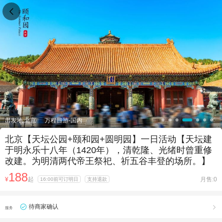

出发地:北京
万程日游-国内
北京【天坛公园+颐和园+圆明园】一日活动【天坛建
于明永乐十八年（1420年），清乾隆、光绪时曾重修
改建。为明清两代帝王祭祀、祈五谷丰登的场所。】
188
¥
起
月售:0
16:00前可订明日
支持退款
待商家确认

服务