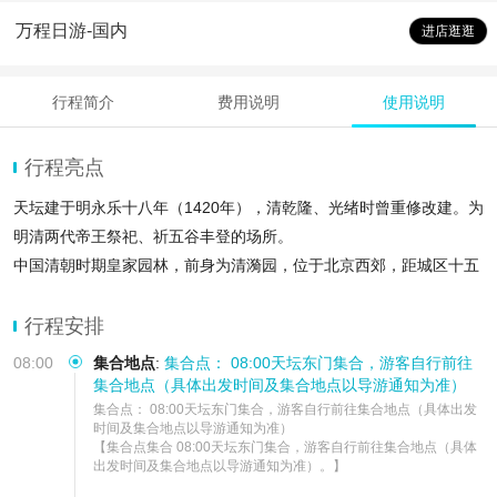
万程日游-国内
进店逛逛
行程简介
费用说明
使用说明
行程亮点
天坛建于明永乐十八年（1420年），清乾隆、光绪时曾重修改建。为
明清两代帝王祭祀、祈五谷丰登的场所。
中国清朝时期皇家园林，前身为清漪园，位于北京西郊，距城区十五
公里，占地约二百九十公顷，与圆明园毗邻。
曾雍容华贵和婀娜多姿的建筑，经过血与火的洗礼，圆明园犹如中国
行程安排
近代史的一部史册，具有撼人心魄的价值
08:00
集合地点
:
集合点： 08:00天坛东门集合，游客自行前往
集合地点（具体出发时间及集合地点以导游通知为准）
集合点： 08:00天坛东门集合，游客自行前往集合地点（具体出发
时间及集合地点以导游通知为准）

【集合点集合 08:00天坛东门集合，游客自行前往集合地点（具体
出发时间及集合地点以导游通知为准）。】