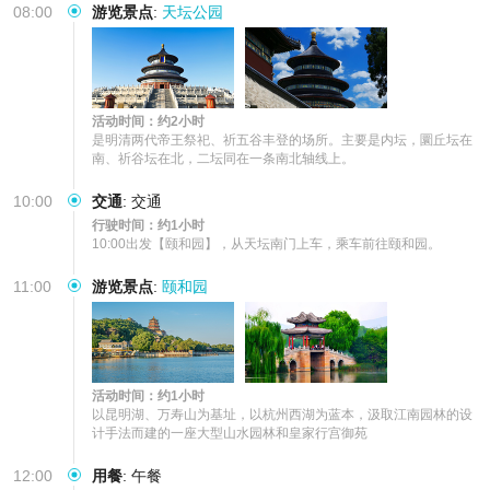
08:00
游览景点
:
天坛公园
活动时间：约2小时
是明清两代帝王祭祀、祈五谷丰登的场所。主要是内坛，圜丘坛在
南、祈谷坛在北，二坛同在一条南北轴线上。
10:00
交通
:
交通
行驶时间：约1小时
10:00出发【颐和园】，从天坛南门上车，乘车前往颐和园。
11:00
游览景点
:
颐和园
活动时间：约1小时
以昆明湖、万寿山为基址，以杭州西湖为蓝本，汲取江南园林的设
计手法而建的一座大型山水园林和皇家行宫御苑
12:00
用餐
:
午餐