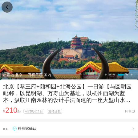

出发地:北京
万程日游-国内
北京【恭王府+颐和园+北海公园】一日游【与圆明园
毗邻，以昆明湖、万寿山为基址，以杭州西湖为蓝
本，汲取江南园林的设计手法而建的一座大型山水
园。】
210
¥
起
月售:0
可订8月11日
支持退款
待商家确认

服务