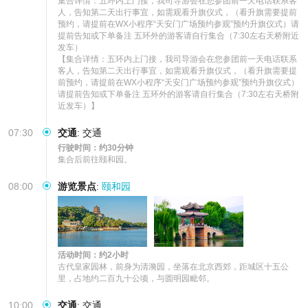
集合详情：五环内上门接，我司导游会在您参团前一天电话联系客
人，告知第二天出行事宜，如需观看升旗仪式，（看升旗需要提前
预约，请提前在WX小程序“天安门广场预约参观”预约升旗仪式）请
提前告知或下单备注 五环外的游客请自行集合（7:30左右天桥附近
发车）

【集合详情：五环内上门接，我司导游会在您参团前一天电话联系
客人，告知第二天出行事宜，如需观看升旗仪式，（看升旗需要提
前预约，请提前在WX小程序“天安门广场预约参观”预约升旗仪式）
请提前告知或下单备注 五环外的游客请自行集合（7:30左右天桥附
近发车）】
07:30
交通
:
交通
行驶时间：约30分钟
集合后前往颐和园。
08:00
游览景点
:
颐和园
活动时间：约2小时
古代皇家园林，前身为清漪园，坐落在北京西郊，距城区十五公
里，占地约二百九十公顷，与圆明园毗邻。
10:00
交通
:
交通