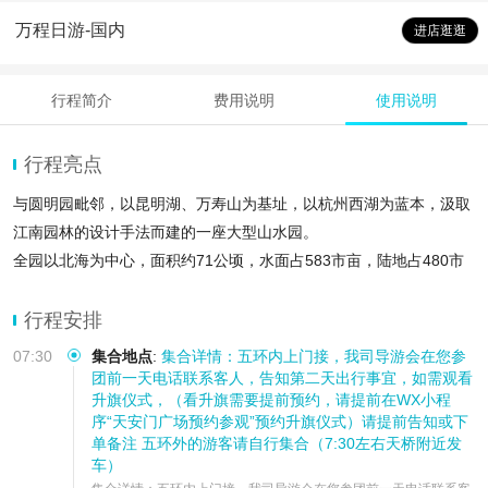
万程日游-国内
进店逛逛
行程简介
费用说明
使用说明
行程亮点
与圆明园毗邻，以昆明湖、万寿山为基址，以杭州西湖为蓝本，汲取
江南园林的设计手法而建的一座大型山水园。
全园以北海为中心，面积约71公顷，水面占583市亩，陆地占480市
亩，明清辟为帝王御苑。
被慈禧太后赏赐给恭亲王奕䜣，后称为恭王府，历经了清王朝由鼎盛
行程安排
而至衰亡的历史进程
07:30
集合地点
:
集合详情：五环内上门接，我司导游会在您参
团前一天电话联系客人，告知第二天出行事宜，如需观看
升旗仪式，（看升旗需要提前预约，请提前在WX小程
序“天安门广场预约参观”预约升旗仪式）请提前告知或下
单备注 五环外的游客请自行集合（7:30左右天桥附近发
车）