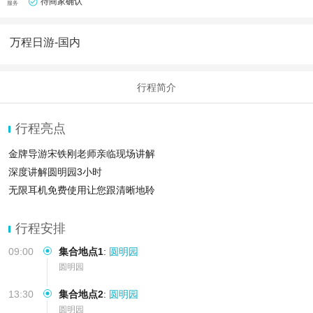
待商家确认
服务
万程日游-国内
行程简介
行程亮点
金牌导游宋铁刚老师亲临现场讲解
深度讲解圆明园3小时
无限耳机免费使用让您跟清晰地聆
行程安排
09:00
集合地点1
:
圆明园
圆明园
13:30
集合地点2
:
圆明园
圆明园