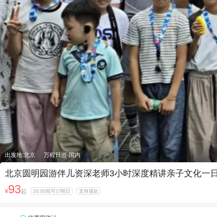
出发地:北京
万程日游-国内
北京圆明园游伴儿资深老师3小时深度精讲亲子文化一
93
¥
起
20:00前可订明日
支持退款