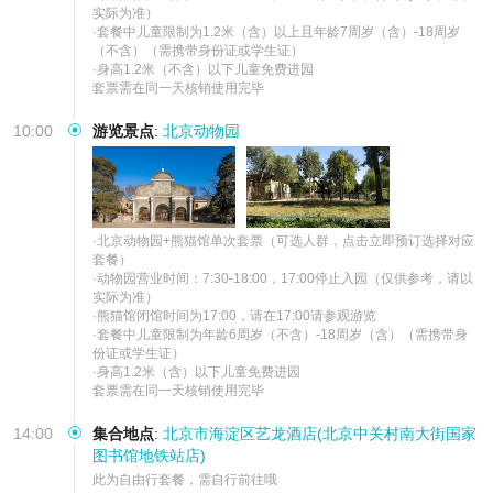
实际为准）

·套餐中儿童限制为1.2米（含）以上且年龄7周岁（含）-18周岁
（不含）（需携带身份证或学生证）

·身高1.2米（不含）以下儿童免费进园

套票需在同一天核销使用完毕
10:00
游览景点
:
北京动物园
·北京动物园+熊猫馆单次套票（可选人群，点击立即预订选择对应
套餐）

·动物园营业时间：7:30-18:00，17:00停止入园（仅供参考，请以
实际为准）

·熊猫馆闭馆时间为17:00，请在17:00请参观游览

·套餐中儿童限制为年龄6周岁（不含）-18周岁（含）（需携带身
份证或学生证）

·身高1.2米（含）以下儿童免费进园

套票需在同一天核销使用完毕
14:00
集合地点
:
北京市海淀区艺龙酒店(北京中关村南大街国家
图书馆地铁站店)
此为自由行套餐，需自行前往哦