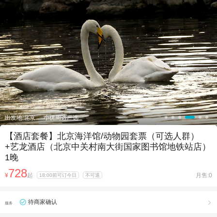

出发地:北京
小优周边严选
【酒店套餐】北京海洋馆/动物园套票（可选人群）
+艺龙酒店（北京中关村南大街国家图书馆地铁站店）
1晚
728
¥
起
月售:0
18:00前可订今日
不可退
待商家确认

服务