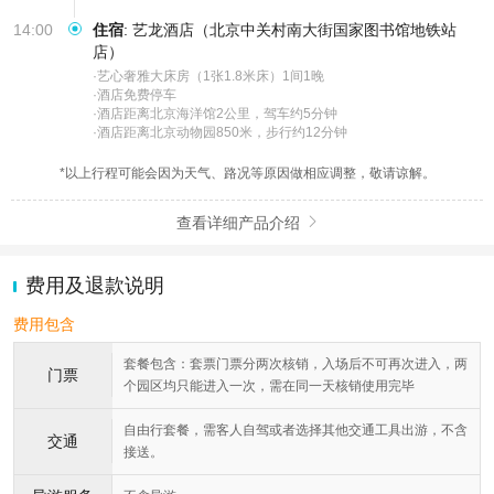
14:00
住宿
:
艺龙酒店（北京中关村南大街国家图书馆地铁站
店）
·艺心奢雅大床房（1张1.8米床）1间1晚

·酒店免费停车

·酒店距离北京海洋馆2公里，驾车约5分钟

·酒店距离北京动物园850米，步行约12分钟
*以上行程可能会因为天气、路况等原因做相应调整，敬请谅解。
查看详细产品介绍

费用及退款说明
费用包含
套餐包含：套票门票分两次核销，入场后不可再次进入，两
门票
个园区均只能进入一次，需在同一天核销使用完毕
自由行套餐，需客人自驾或者选择其他交通工具出游，不含
交通
接送。