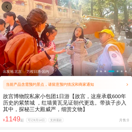

出发地:北京
万程日游-国内
当前产品含需预约景点，请留意预约情况和商家通知

故宫博物院私家小包团1日游【故宫，这座承载600年
历史的紫禁城 ，红墙黄瓦见证朝代更迭。带孩子步入
其中，探秘三大殿威严，细赏文物】
1149
¥
起
月售:0
可订8月14日
支持退款