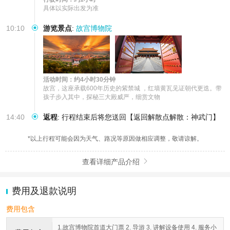
具体以实际出发为准
10:10
游览景点
:
故宫博物院
活动时间：约4小时30分钟
故宫，这座承载600年历史的紫禁城 ，红墙黄瓦见证朝代更迭。带
孩子步入其中，探秘三大殿威严，细赏文物
14:40
返程
:
行程结束后将您送回【返回解散点解散：神武门】
*以上行程可能会因为天气、路况等原因做相应调整，敬请谅解。
查看详细产品介绍

费用及退款说明
费用包含
1.故宫博物院首道大门票 2. 导游 3. 讲解设备使用 4. 服务小