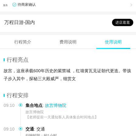
待商家确认

服务
万程日游-国内
进店逛逛
行程简介
费用说明
使用说明
行程亮点
故宫，这座承载600年历史的紫禁城 ，红墙黄瓦见证朝代更迭。带孩
子步入其中，探秘三大殿威严，细赏文
行程安排
09:10
集合地点
:
故宫博物院
故宫博物院

【老师提前一天通知客人具体集合时间地点】
09:10
交通
:
交通
行驶时间：约1小时