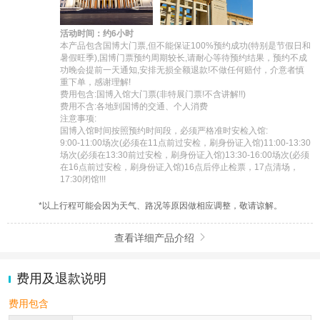
活动时间：约6小时
本产品包含国博大门票,但不能保证100%预约成功(特别是节假日和
暑假旺季),国博门票预约周期较长,请耐心等待预约结果，预约不成
功晚会提前一天通知,安排无损全额退款!不做任何赔付，介意者慎
重下单，感谢理解!

费用包含:国博入馆大门票(非特展门票!不含讲解!!)

费用不含:各地到国博的交通、个人消费

注意事项:

国博入馆时间按照预约时间段，必须严格准时安检入馆:

9:00-11:00场次(必须在11点前过安检，刷身份证入馆)11:00-13:30
场次(必须在13:30前过安检，刷身份证入馆)13:30-16:00场次(必须
在16点前过安检，刷身份证入馆)16点后停止检票，17点清场，
17:30闭馆!!!
*以上行程可能会因为天气、路况等原因做相应调整，敬请谅解。
查看详细产品介绍

费用及退款说明
费用包含