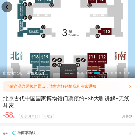

出发地:北京
墨鱼丸玩乐
当前产品含需预约景点，请留意预约情况和商家通知

北京古代中国国家博物馆门票预约+3h大咖讲解+无线
耳麦
58
¥
起
月售:0
可订8月11日
不可退
待商家确认

服务