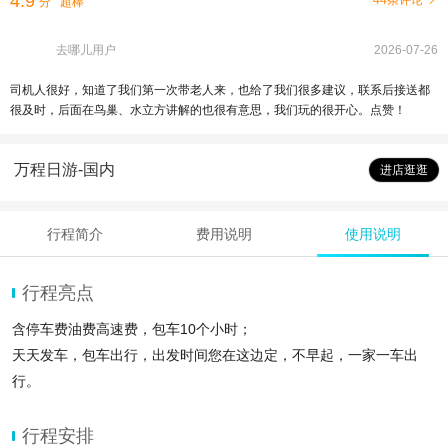
4.9
44条评论
分
超棒
去哪儿用户
2026-07-26
司机人很好，知道了我们第一次带老人来，也给了我们很多建议，联系后接送都
很及时，后面在鸟巢、水立方讲解的也很有意思，我们玩的很开心。点赞！
万程日游-国内
进店逛逛
行程简介
费用说明
使用说明
行程亮点
含停车费油费高速费，包车10个小时；
天天发车，包车出行，出发时间您在这边定，不早起，一家一车出
行。
含八达岭长城门票，可代订缆车
行程安排