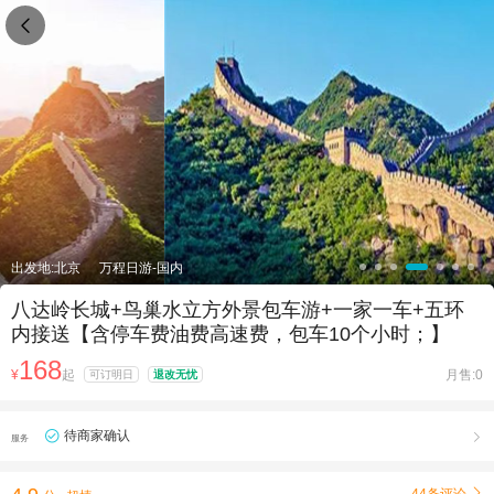

出发地:北京
万程日游-国内
八达岭长城+鸟巢水立方外景包车游+一家一车+五环
内接送【含停车费油费高速费，包车10个小时；】
168
¥
起
月售:0
可订明日
退改无忧
待商家确认

服务
