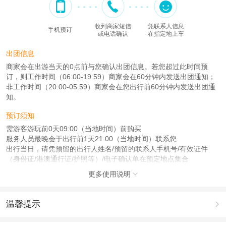
收到商家短信
凭联系人信息
手机预订
或电话确认
在指定地上车
出团信息
商家会在出游当天的0点前与您确认出团信息。若您超过此时间预
订，则工作时间（06:00-19:59）商家会在60分钟内发送出团通知；
非工作时间（20:00-05:59）商家会在您出行前60分钟内发送出团通
知。
预订须知
需游客游玩前0天09:00（当地时间）前购买
服务人员最晚会于出行前1天21:00（当地时间）联系您
出行当日，请凭预留的出行人姓名/预留的联系人手机号/有效证件
（身份证/港澳通行证/护照等）/电子确认单在预定地点集合
更多使用说明

注意事项
成人：18周岁 – 59周岁；
儿童：17周岁（含）以下；
温馨提示

老人：60周岁（含）以上；
1.去哪儿网提醒您注意人身安全，参加有一定危险性的室内或户外活