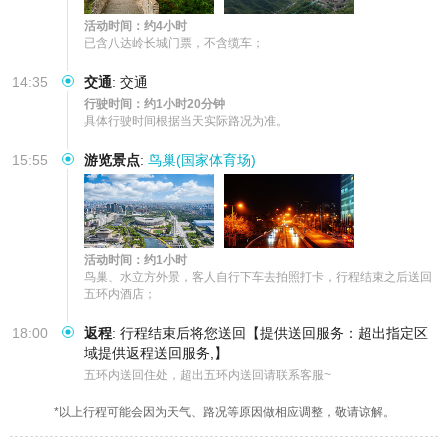
活动时间：约4小时
已含八达岭长城门票，不含缆车；
14:35
交通
:
交通
行驶时间：约1小时20分钟
具体行驶时间根据当天实际路况为准。
15:55
游览景点
:
鸟巢(国家体育场)
活动时间：约1小时
鸟巢、水立方外景，客人自行下车去拍照打卡，行程结束之后送回
五环内酒店；
18:00
返程
:
行程结束后将您送回【提供送回服务：超出指定区
域提供返程送回服务,】
五环内送回住处，超出五环内送回请联系客服~
*以上行程可能会因为天气、路况等原因做相应调整，敬请谅解。