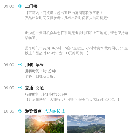
09:00
上门接
【五环内上门接送，超出五环内范围请联系客服！

产品出发时间仅供参考，几点出发时间客人与司机定~

出游前一天司机会与您联系确定出发时间和上车地点，请您保持电
话畅通。

用车时间一共为10小时，5座/7座超过1小时计费50元给司机；9座
以上车型超时1小时计费100元给司机；】
09:00
用餐
:
早餐
用餐时间：约5分钟
早餐，自理或自备。
09:05
交通
:
交通
行驶时间：约1小时30分钟
【开启愉快的一天旅程，行驶时间根据当天实际路况为准。】
10:35
游览景点
:
八达岭长城