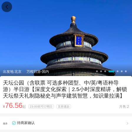

出发地:北京
万程日游-国内
天坛公园（含联票 可选多种团型、中/英/粤语种导
游）半日游【深度文化探索｜2.5小时深度精讲，解锁
天坛祭天礼制隐秘史与声学建筑智慧，知识量拉满】
76.56
¥
起
月售:2
23:00前可订明日
支持退款
待商家确认

服务