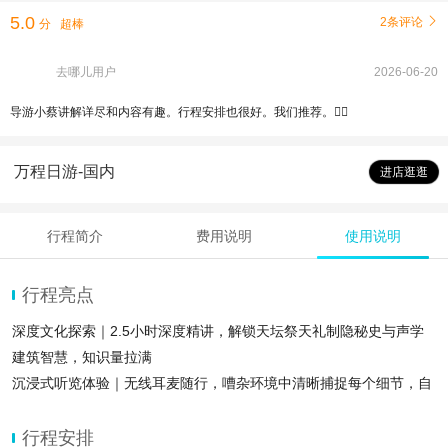
5.0
2条评论

分
超棒
去哪儿用户
2026-06-20
导游小蔡讲解详尽和内容有趣。行程安排也很好。我们推荐。👍🏻
万程日游-国内
进店逛逛
行程简介
费用说明
使用说明
行程亮点
深度文化探索｜2.5小时深度精讲，解锁天坛祭天礼制隐秘史与声学
建筑智慧，知识量拉满
沉浸式听览体验｜无线耳麦随行，嘈杂环境中清晰捕捉每个细节，自
由移动不错过讲解。
多种团型可选｜可选15人/25人小团/私人导游，兼顾个性化互动与舒
行程安排