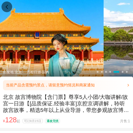

出发地:北京
万程日游-国内
当前产品含需预约景点，请留意预约情况和商家通知

北京 故宫博物院【含门票】尊享5人小团/大咖讲解/故
宫一日游【[品质保证.经验丰富]京腔京调讲解，聆听
故宫故事，精选5年以上从业导游，带您参观故宫博物
院，讲解期间】
128
¥
起
月售:1
可订8月15日
退改无忧