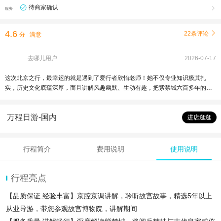
待商家确认

服务
4.6
22条评论

分
满意
去哪儿用户
2026-07-17
这次北京之行，最幸运的就是遇到了爱行者欣怡老师！她不仅专业知识极其扎
实，历史文化底蕴深厚，而且讲解风趣幽默、生动有趣，把紫禁城六百多年的历
史故事讲得精彩绝伦，连路过的其他游客都忍不住停下来听。 欣怡老师的服务真
的是一流，待人和气亲切，沟通能力强。她不仅行程安排得合理有序，还能照顾
万程日游-国内
到团队里的老人和孩子，全程跟下来非常有耐心。在她的带领下，我们不仅看到
进店逛逛
了皇家园林的湖光山色，更深刻理解了建筑背后的文化内涵，真正体验了一场有
深度的文化洗礼。
行程简介
费用说明
使用说明
行程亮点
【品质保证.经验丰富】京腔京调讲解，聆听故宫故事，精选5年以上
从业导游，带您参观故宫博物院，讲解期间