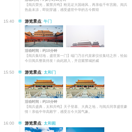
【阅兵荣光，紫禁共鸣】刚见证大国雄风，再亲临千年宫殿。阅兵
热血未凉，即刻穿越，感受盛世中华的古今辉煌
15:40
游览景点
:
午门
活动时间：约10分钟
【阅兵集结地，盛世第一门】端门乃古代皇家仪仗集结之所，恰如
今日阅兵整装待发！由此踏入，开启紫禁城的威
15:50
游览景点
:
太和门
活动时间：约10分钟
【阅兵盛典，太和共鸣】天子登基、大典之地，与阅兵同享盛世豪
情！亲临中华高殿宇，感受古今大国气象。
16:00
游览景点
:
太和殿