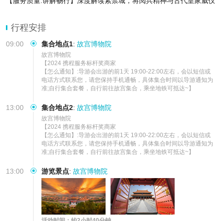
【服务质量.讲解畅行】深度解读紫禁城，将阅兵精神与古代皇家威仪
紧密联结，自豪感油然而生。
【缤纷套餐.老少皆宜】多套餐可选，打卡北京故宫，精选线路游故宫
行程安排
适合亲子游/家庭
09:00
集合地点1
:
故宫博物院
故宫博物院

【2024 携程服务标杆奖商家

【怎么通知】:导游会出游的前1天 19:00-22:00左右，会以短信或
电话方式联系您，请您保持手机通畅，具体集合时间以导游通知为
准;自行集合套餐，自行前往故宫集合，乘坐地铁可抵达~】
13:00
集合地点2
:
故宫博物院
故宫博物院

【2024 携程服务标杆奖商家

【怎么通知】:导游会出游的前1天 19:00-22:00左右，会以短信或
电话方式联系您，请您保持手机通畅，具体集合时间以导游通知为
准;自行集合套餐，自行前往故宫集合，乘坐地铁可抵达~】
13:00
游览景点
:
故宫博物院
活动时间：约2小时40分钟