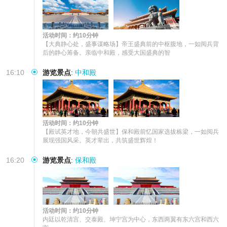
活动时间：约10分钟
【大典静心处，盛事谋略场】帝王盛典前的中枢腹地，一如阅兵背
后的静心筹备。亲临中和殿，感受大国盛典的智
16:10
游览景点
:
中和殿
活动时间：约10分钟
【殿试英才地，今朝共盛世】保和殿前忆国家选拔栋梁，一如阅兵
展现强国风采。英才辈出，共筑盛世辉煌！
16:20
游览景点
:
保和殿
活动时间：约10分钟
内廷以乾清宫、交泰殿、坤宁宫为中心，东西两翼有东六宫和西六