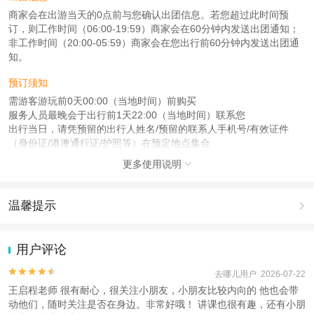
商家会在出游当天的0点前与您确认出团信息。若您超过此时间预
订，则工作时间（06:00-19:59）商家会在60分钟内发送出团通知；
非工作时间（20:00-05:59）商家会在您出行前60分钟内发送出团通
知。
预订须知
需游客游玩前0天00:00（当地时间）前购买
服务人员最晚会于出行前1天22:00（当地时间）联系您
出行当日，请凭预留的出行人姓名/预留的联系人手机号/有效证件
（身份证/港澳通行证/护照等）在预定地点集合
更多使用说明

注意事项
成人：18周岁 – 70周岁；
儿童：5周岁 – 17周岁；
温馨提示

查看：
查看工商执照信息
、
查看特许经营许可证信息
1.去哪儿网提醒您注意人身安全，参加有一定危险性的室内或户外活
本产品由青岛驿路同行国际旅行社有限公司代理招徕，委托社为北京旅力国际旅
动（如跳伞、潜水、滑雪等）前，请务必仔细阅读
《风险提示》
。
用户评论
行社有限公司，具体的旅游服务和操作由委托社及其有资质的地接社提供
2.为普及旅游安全知识及旅游文明公约，使您的旅程顺利圆满完成，
特制定
《去哪儿网旅游安全手册》
，请您认真阅读并切实遵守。


去哪儿用户 2026-07-22
王启程老师 很有耐心，很关注小朋友，小朋友比较内向的 他也会带
动他们，随时关注是否在身边。非常好哦！ 讲课也很有趣，还有小朋