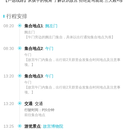
【严选线路】从孩子的视角 了解认识故宫 拒绝走马观花 三大殿+珍
宝馆 走得慢 讲的细
【大咖导游】专业讲解老师 深度解读故宫历史及大殿建筑等级作用
行程安排
互动式讲解 开启儿童趣味学习新体
08:20
集合地点1
:
阙左门
阙左门

【午门旁边的阙左门集合，具体以出行通知集合地点为准】
08:30
集合地点2
:
午门
午门

【故宫午门内集合，出行前2天群里会发集合时间地点及注意事
项。】
13:20
集合地点3
:
午门
午门

【故宫午门内集合，出行前2天群里会发集合时间地点及注意事
项。】
13:20
交通
:
交通
行驶时间：约5分钟
前往集合地点
13:25
游览景点
:
故宫博物院