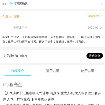
待商家确认

服务
4.9
10条评论

分
超棒
去哪儿用户
2026-06-14
非常好的活动。王启程导游讲解很棒，孩子也爱听。很贴心，一路上安排了休息
点，孩子边学边逛不会很累。还送了好多文物贴纸，孩子也很喜欢。
万程日游-国内
进店逛逛
行程简介
费用说明
使用说明
行程亮点
【人气讲师】汇集咖级人气讲师 冯少保/翟大人/纪大人等多位知名讲
师 人气口碑均在线 下单即确认讲师