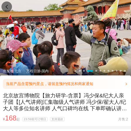

出发地:北京
万程日游-国内
当前产品含需预约景点，请留意预约情况和商家通知

北京故宫博物院【旅力研学-含票】冯少保&纪大人亲
子团【[人气讲师]汇集咖级人气讲师 冯少保/翟大人/纪
大人等多位知名讲师 人气口碑均在线 下单即确认讲
师】
168
¥
起
月售:2
23:59前可订明日
支持退款