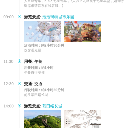
人五座专车，5-6人七座专车，7人以上九座或十七座车型，如有特
殊需求请联系在线客服。】
09:00
游览景点
:
泡泡玛特城市乐园
活动时间：约2小时30分钟
仅含观光票
11:30
用餐
:
午餐
用餐时间：约1小时
午餐自行安排
12:30
交通
:
交通
行驶时间：约1小时30分钟
前往慕田峪长城
14:00
游览景点
:
慕田峪长城