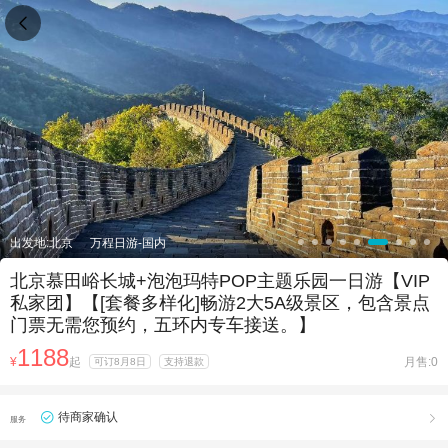

出发地:北京
万程日游-国内
北京慕田峪长城+泡泡玛特POP主题乐园一日游【VIP
私家团】【[套餐多样化]畅游2大5A级景区，包含景点
门票无需您预约，五环内专车接送。】
1188
¥
起
月售:0
可订8月8日
支持退款
待商家确认

服务