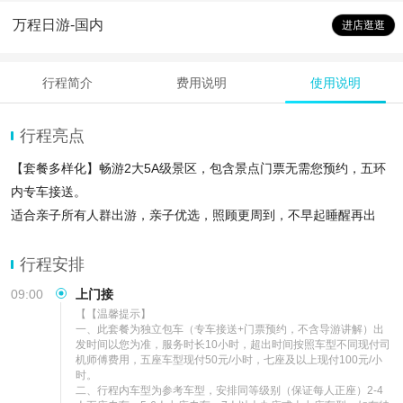
万程日游-国内
进店逛逛
行程简介
费用说明
使用说明
行程亮点
【套餐多样化】畅游2大5A级景区，包含景点门票无需您预约，五环
内专车接送。
适合亲子所有人群出游，亲子优选，照顾更周到，不早起睡醒再出
发。
适合亲子所有人群出游，亲子优选，照顾更周到，不早起睡醒再出发
行程安排
09:00
上门接
【【温馨提示】

一、此套餐为独立包车（专车接送+门票预约，不含导游讲解）出
发时间以您为准，服务时长10小时，超出时间按照车型不同现付司
机师傅费用，五座车型现付50元/小时，七座及以上现付100元/小
时。

二、行程内车型为参考车型，安排同等级别（保证每人正座）2-4