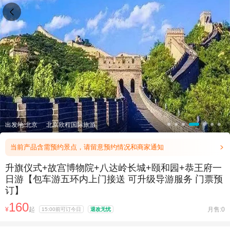

出发地:北京
北京欣程国际旅游
当前产品含需预约景点，请留意预约情况和商家通知

升旗仪式+故宫博物院+八达岭长城+颐和园+恭王府一
日游【包车游五环内上门接送 可升级导游服务 门票预
订】
160
¥
起
月售:0
15:00前可订今日
退改无忧