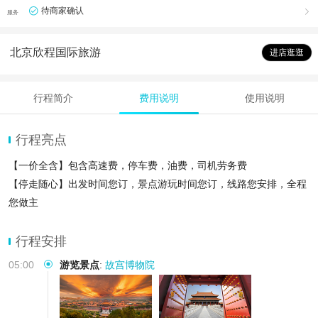
待商家确认

服务
北京欣程国际旅游
进店逛逛
行程简介
费用说明
使用说明
行程亮点
【一价全含】包含高速费，停车费，油费，司机劳务费
【停走随心】出发时间您订，景点游玩时间您订，线路您安排，全程
您做主
【支撑定制】线路可定制，可自行搭配景点，承接团建，用车10小
时，超出100/小
行程安排
05:00
游览景点
:
故宫博物院