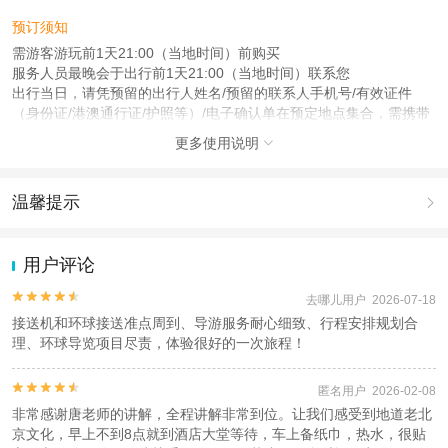
预订须知
需游客游玩前1天21:00（当地时间）前购买
服务人员最晚会于出行前1天21:00（当地时间）联系您
出行当日，请凭预留的出行人姓名/预留的联系人手机号/有效证件
（身份证/港澳通行证/护照等）/电子确认单在预定地点集合，需携带
下单时提交的证件
更多使用说明

注意事项
成人：18周岁 – 59周岁；
温馨提示

儿童：17周岁（含）以下；
老人：60周岁 – 80周岁；
1.去哪儿网提醒您注意人身安全，参加有一定危险性的室内或户外活
动（如跳伞、潜水、滑雪等）前，请务必仔细阅读
《风险提示》
。
用户评论
查看：
查看工商执照信息
、
查看特许经营许可证信息
2.为普及旅游安全知识及旅游文明公约，使您的旅程顺利圆满完成，
本产品由青岛驿路同行国际旅行社有限公司代理招徕，委托社为燕赵行(北京)国
特制定
《去哪儿网旅游安全手册》
，请您认真阅读并切实遵守。


去哪儿用户 2026-07-18
际旅行社有限公司，具体的旅游服务和操作由委托社及其有资质的地接社提供
接送机和环球接送准点周到、导游服务耐心细致、行程安排规划合
理、环球导览项目尽责，体验很好的一次旅程！


匿名用户 2026-02-08
非常感谢唐老师的讲解，全程讲解非常到位。让我们感受到地道老北
京文化，早上不到8点就到酒店大堂等待，车上备纸巾，热水，很贴