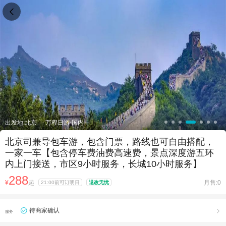

出发地:北京
万程日游-国内
北京司兼导包车游，包含门票，路线也可自由搭配，
一家一车【包含停车费油费高速费，景点深度游五环
内上门接送，市区9小时服务，长城10小时服务】
288
¥
起
月售:0
21:00前可订明日
退改无忧
待商家确认

服务