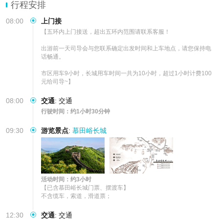
您来
行程安排
08:00
上门接
【五环内上门接送，超出五环内范围请联系客服！

出游前一天司导会与您联系确定出发时间和上车地点，请您保持电
话畅通。

市区用车9小时，长城用车时间一共为10小时，超过1小时计费100
元给司导~】
08:00
交通
:
交通
行驶时间：约1小时30分钟
09:30
游览景点
:
慕田峪长城
活动时间：约3小时
【已含慕田峪长城门票、摆渡车】

不含缆车，索道，滑道票；
12:30
交通
:
交通