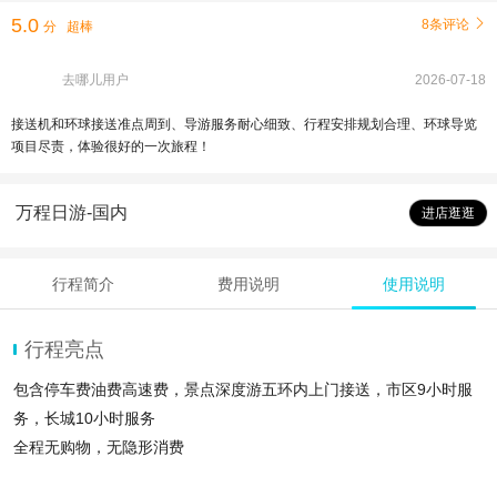
5.0
8条评论

分
超棒
去哪儿用户
2026-07-18
接送机和环球接送准点周到、导游服务耐心细致、行程安排规划合理、环球导览
项目尽责，体验很好的一次旅程！
万程日游-国内
进店逛逛
行程简介
费用说明
使用说明
行程亮点
包含停车费油费高速费，景点深度游五环内上门接送，市区9小时服
务，长城10小时服务
全程无购物，无隐形消费
一家一车不拼车，可代订长城缆车、索道滑道门票，出发时间可以由