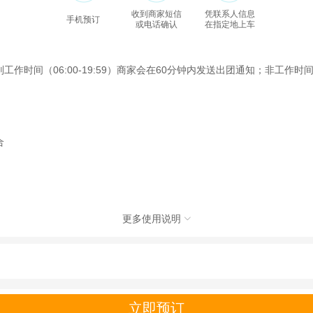
收到商家短信
凭联系人信息
手机预订
或电话确认
在指定地上车
间（06:00-19:59）商家会在60分钟内发送出团通知；非工作时间（2
合
更多使用说明

游有限公司，具体的旅游服务和操作由委托社及其有资质的地接社提供
动（如跳伞、潜水、滑雪等）前，请务必仔细阅读
《风险提示》
。
制定
《去哪儿网旅游安全手册》
，请您认真阅读并切实遵守。
立即预订