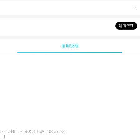

进店逛逛
使用说明
/小时，七座及以上现付100元/小时。

服。】