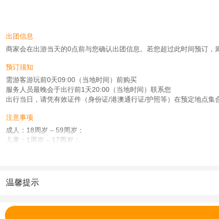
出团信息
商家会在出游当天的0点前与您确认出团信息。若您超过此时间预订，则工作时
预订须知
需游客游玩前0天09:00（当地时间）前购买
服务人员最晚会于出行前1天20:00（当地时间）联系您
出行当日，请凭有效证件（身份证/港澳通行证/护照等）在预定地点集
注意事项
成人：18周岁 – 59周岁；
儿童：1周岁 – 17周岁；
老人：60周岁 – 90周岁；
查看：
查看工商执照信息
、
查看特许经营许可证信息
本产品由青岛驿路同行国际旅行社有限公司代理招徕，委托社为北京乐巴士国际旅
温馨提示
1.去哪儿网提醒您注意人身安全，参加有一定危险性的室内或户外活
2.为普及旅游安全知识及旅游文明公约，使您的旅程顺利圆满完成，特