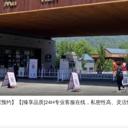
票预约】【[臻享品质]24H专业客服在线，私密性高、