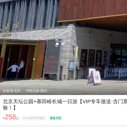
出发地:北京
万程日游-国内
北京天坛公园+慕田峪长城一日游【VIP专车接送·含门
验！】
258
¥
起
23:00前可订明日
退改无忧