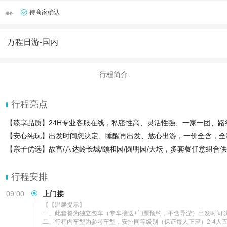
待商家确认
服务
万程日游-国内
行程简介
行程亮点
【臻享品质】24H专业客服在线，私密性高、灵活性强、一家一团、
【安心纯玩】出发时间您决定、睡醒再出发、放心出游，一价全含，全
【亲子优选】故宫/八达岭长城/颐和园/圆明园/天坛，多套餐任意组合
行程安排
09:00
上门接
【【温馨提示】

一、此套餐为独立包车（专车接送+门票预约，不含导游）出发时间以您
二、行程内车型为参考车型，安排同等级别（保证每人正座）2-4人