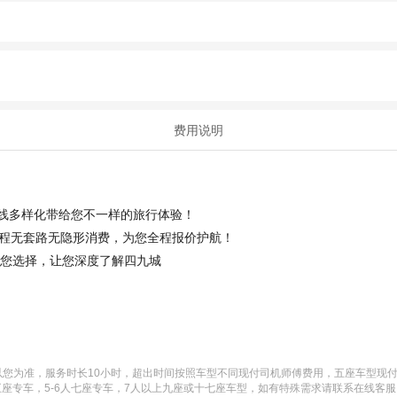
费用说明
路线多样化带给您不一样的旅行体验！
程无套路无隐形消费，为您全程报价护航！
供您选择，让您深度了解四九城
为准，服务时长10小时，超出时间按照车型不同现付司机师傅费用，五座车型现付50元
五座专车，5-6人七座专车，7人以上九座或十七座车型，如有特殊需求请联系在线客