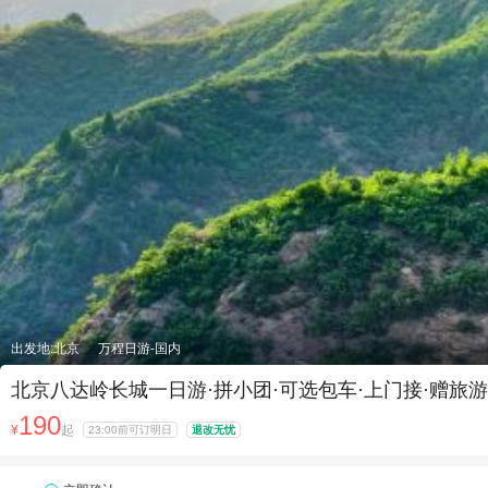
出发地:北京
万程日游-国内
北京八达岭长城一日游·拼小团·可选包车·上门接·赠
190
¥
起
23:00前可订明日
退改无忧