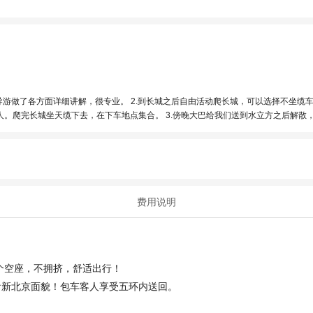
导游做了各方面详细讲解，很专业。 2.到长城之后自由活动爬长城，可以选择不坐
。爬完长城坐天缆下去，在下车地点集合。 3.傍晚大巴给我们送到水立方之后解散
省了半小时。推荐大家选择北斗。
费用说明
个空座，不拥挤，舒适出行！
看新北京面貌！包车客人享受五环内送回。