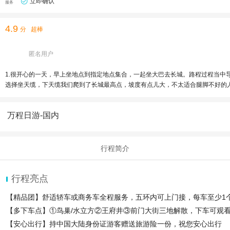
立即确认
服务
4.9
分
超棒
匿名用户
1.很开心的一天，早上坐地点到指定地点集合，一起坐大巴去长城。路程过程当中
选择坐天缆，下天缆我们爬到了长城最高点，坡度有点儿大，不太适合腿脚不好的人
货，吃不出那么细致的点。 4.有一点比较好，我们的大巴不用绕行，比别的大巴
万程日游-国内
行程简介
行程亮点
【精品团】舒适轿车或商务车全程服务，五环内可上门接，每车至少1
【多下车点】①鸟巢/水立方②王府井③前门大街三地解散，下车可观
【安心出行】持中国大陆身份证游客赠送旅游险一份，祝您安心出行