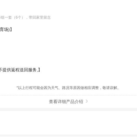
每组一套（6个），带回家里留念
育场)】
】
不提供返程送回服务,】
*以上行程可能会因为天气、路况等原因做相应调整，敬请谅解。
查看详细产品介绍
