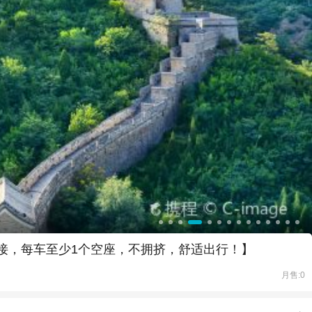
门接，每车至少1个空座，不拥挤，舒适出行！】
月售:0