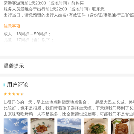
需游客游玩前1天23:00（当地时间）前购买
服务人员最晚会于出行前1天22:00（当地时间）联系您
出行当日，请凭预留的出行人姓名+有效证件（身份证/港澳通行证/护
注意事项
成人：18周岁 – 59周岁；
儿童：17周岁（含）以下；
老人：60周岁（含）以上；
查看：
查看工商执照信息
、
查看特许经营许可证信息
本产品由青岛驿路同行国际旅行社有限公司代理招徕，委托社为北京北斗国际旅行
温馨提示
1.去哪儿网提醒您注意人身安全，参加有一定危险性的室内或户外活
2.为普及旅游安全知识及旅游文明公约，使您的旅程顺利圆满完成，特
用户评论


1.很开心的一天，早上坐地点到指定地点集合，一起坐大巴去长城。路
比较好，也不是很累，我们带着孩子选择坐天缆，下天缆我们爬到了长
去京味斋吃烤鸭，人不是很多，比全聚德也没差哪，可能我们不是专业