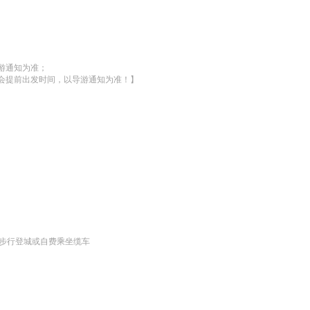
通知为准；

会提前出发时间，以导游通知为准！】
选步行登城或自费乘坐缆车