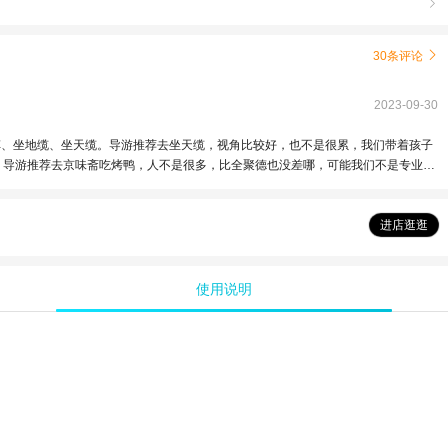

30条评论

2023-09-30
缆车、坐地缆、坐天缆。导游推荐去坐天缆，视角比较好，也不是很累，我们带着孩子
，导游推荐去京味斋吃烤鸭，人不是很多，比全聚德也没差哪，可能我们不是专业吃
进店逛逛
使用说明