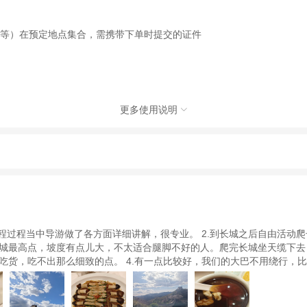
照等）在预定地点集合，需携带下单时提交的证件
更多使用说明

社有限公司，具体的旅游服务和操作由委托社及其有资质的地接社提供
动（如跳伞、潜水、滑雪等）前，请务必仔细阅读
《风险提示》
。
制定
《去哪儿网旅游安全手册》
，请您认真阅读并切实遵守。
程过程当中导游做了各方面详细讲解，很专业。 2.到长城之后自由活动
城最高点，坡度有点儿大，不太适合腿脚不好的人。爬完长城坐天缆下去，
吃货，吃不出那么细致的点。 4.有一点比较好，我们的大巴不用绕行，