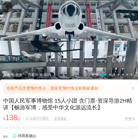

出发地:北京
万程日游-国内
当前产品含需预约景点，请留意预约情况和商家通知

中国人民军事博物馆 15人小团 含门票·资深导游2H精
讲【畅游军博，感受中华文化源远流长】
138
¥
起
月售:0
12:00前可订明日
支持退款
待商家确认

服务