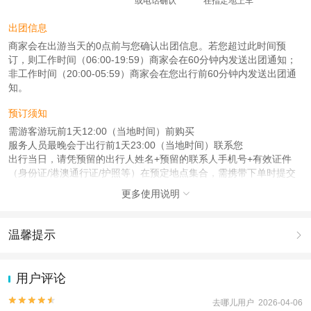
或电话确认
在指定地上车
出团信息
商家会在出游当天的0点前与您确认出团信息。若您超过此时间预
订，则工作时间（06:00-19:59）商家会在60分钟内发送出团通知；
非工作时间（20:00-05:59）商家会在您出行前60分钟内发送出团通
知。
预订须知
需游客游玩前1天12:00（当地时间）前购买
服务人员最晚会于出行前1天23:00（当地时间）联系您
出行当日，请凭预留的出行人姓名+预留的联系人手机号+有效证件
（身份证/港澳通行证/护照等）在预定地点集合，需携带下单时提交
的证件
更多使用说明

注意事项
成人：18周岁 – 59周岁；
温馨提示

儿童：3周岁 – 17周岁；
老人：60周岁 – 80周岁；
1.去哪儿网提醒您注意人身安全，参加有一定危险性的室内或户外活
动（如跳伞、潜水、滑雪等）前，请务必仔细阅读
《风险提示》
。
用户评论
查看：
查看工商执照信息
、
查看特许经营许可证信息
2.为普及旅游安全知识及旅游文明公约，使您的旅程顺利圆满完成，
本产品由青岛驿路同行国际旅行社有限公司代理招徕，委托社为北京首善畅行国
特制定
《去哪儿网旅游安全手册》
，请您认真阅读并切实遵守。


去哪儿用户 2026-04-06
际旅行社有限公司，具体的旅游服务和操作由委托社及其有资质的地接社提供