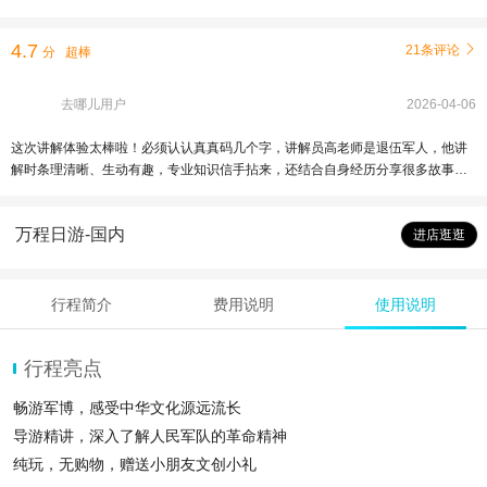
4.7
21条评论

分
超棒
去哪儿用户
2026-04-06
这次讲解体验太棒啦！必须认认真真码几个字，讲解员高老师是退伍军人，他讲
解时条理清晰、生动有趣，专业知识信手拈来，还结合自身经历分享很多故事，
让讲解内容更丰富。他军人的气质和素养也让整个讲解过程充满正气。必须给高
老师一个大大的好评！另外顺嘴说一下，这么完美的一个讲解过程，讲解员全程
万程日游-国内
没有提及给好评，相比故宫导游三番两次要求好评截图，高下立判。
进店逛逛
行程简介
费用说明
使用说明
行程亮点
畅游军博，感受中华文化源远流长
导游精讲，深入了解人民军队的革命精神
纯玩，无购物，赠送小朋友文创小礼