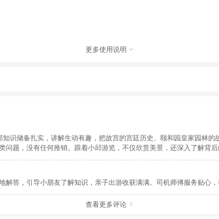
更多使用说明

社有限公司，具体的旅游服务和操作由委托社及其有资质的地接社提供
动（如跳伞、潜水、滑雪等）前，请务必仔细阅读
《风险提示》
。
制定
《去哪儿网旅游安全手册》
，请您认真阅读并切实遵守。
邱知识储备扎实，讲解生动有趣，把故宫的宫廷历史、颐和园皇家园林的
类问题，没有任何推销。跟着小邱游览，不仅欣赏美景，还深入了解背后
地解答，引导小朋友了解知识，亲子出游收获满满。司机师傅服务贴心，
查看更多评论
