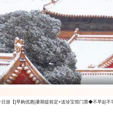
日游【[早购优惠]暑期提前定+送珍宝馆门票◆不早起不