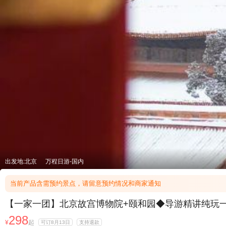
出发地:北京
万程日游-国内
当前产品含需预约景点，请留意预约情况和商家通知
【一家一团】北京故宫博物院+颐和园◆导游精讲纯玩一
298
¥
起
可订8月13日
支持退款