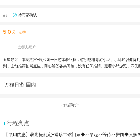
待商家确认
服务
5.0
分
超棒
去哪儿用户
五星好评！本次故宫+颐和园一日游体验很棒，特别感谢导游小邱。小邱知识储备
到，主动推荐拍照点位，耐心解答各类问题，没有任何推销。跟着小邱游览，不仅
万程日游-国内
行程简介
行程亮点
【早购优惠】暑期提前定+送珍宝馆门票◆不早起不等待不拼团◆人多