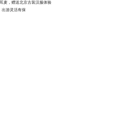
耳麦，赠送北京古装汉服体验
，出游灵活有保