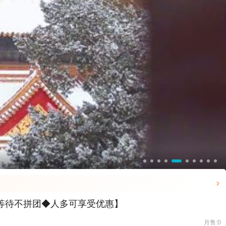

等待不拼团◆人多可享受优惠】
月售:0