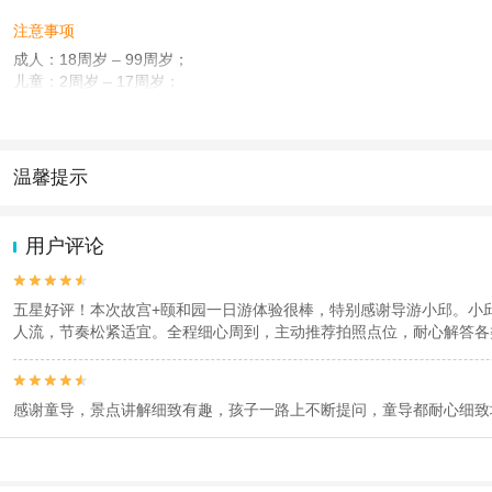
注意事项
成人：18周岁 – 99周岁；
儿童：2周岁 – 17周岁；
查看：
查看工商执照信息
、
查看特许经营许可证信息
本产品由青岛驿路同行国际旅行社有限公司代理招徕，委托社为北京名都国际旅行
温馨提示
1.去哪儿网提醒您注意人身安全，参加有一定危险性的室内或户外活
2.为普及旅游安全知识及旅游文明公约，使您的旅程顺利圆满完成，特
用户评论


五星好评！本次故宫+颐和园一日游体验很棒，特别感谢导游小邱。小
人流，节奏松紧适宜。全程细心周到，主动推荐拍照点位，耐心解答各


感谢童导，景点讲解细致有趣，孩子一路上不断提问，童导都耐心细致