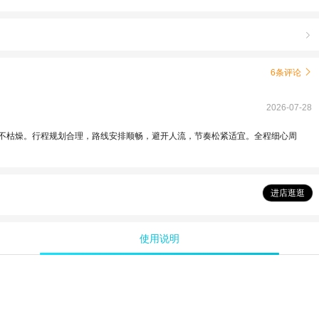

6条评论

2026-07-28
不枯燥。行程规划合理，路线安排顺畅，避开人流，节奏松紧适宜。全程细心周
！
进店逛逛
使用说明