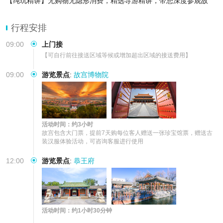
【纯玩精讲】无购物无隐形消费，精选导游精讲，带您深度参观故
宫，讲解期间并配送无线耳麦】
【品质保障】无购物无隐形消费，一对一管家客服/司机/导游全程服
行程安排
务，出游灵活有保
09:00
上门接
【可自行前往接送区域等候或增加超出区域的接送费用】
09:00
游览景点
:
故宫博物院
活动时间：约3小时
故宫包含大门票，提前7天购每位客人赠送一张珍宝馆票，赠送古
装汉服体验活动，可咨询客服进行使用
12:00
游览景点
:
恭王府
活动时间：约1小时30分钟