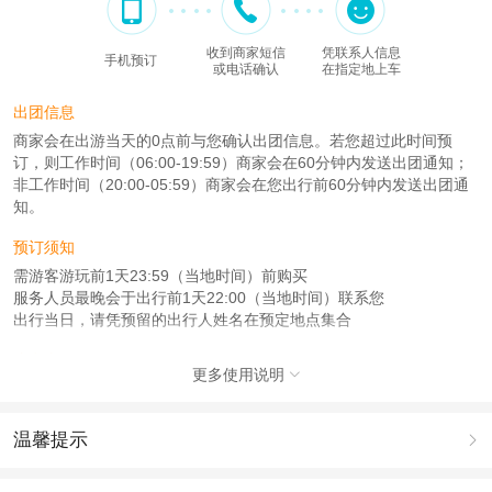
收到商家短信
凭联系人信息
手机预订
或电话确认
在指定地上车
出团信息
商家会在出游当天的0点前与您确认出团信息。若您超过此时间预
订，则工作时间（06:00-19:59）商家会在60分钟内发送出团通知；
非工作时间（20:00-05:59）商家会在您出行前60分钟内发送出团通
知。
预订须知
需游客游玩前1天23:59（当地时间）前购买
服务人员最晚会于出行前1天22:00（当地时间）联系您
出行当日，请凭预留的出行人姓名在预定地点集合
注意事项
更多使用说明

成人：7周岁 – 90周岁；
儿童：1周岁 – 6周岁；
温馨提示

查看：
查看工商执照信息
、
查看特许经营许可证信息
本产品由青岛驿路同行国际旅行社有限公司代理招徕，委托社为北京名都国际旅
1.去哪儿网提醒您注意人身安全，参加有一定危险性的室内或户外活