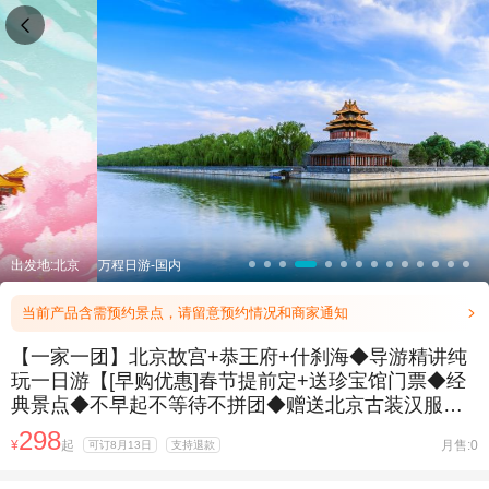

出发地:北京
万程日游-国内
当前产品含需预约景点，请留意预约情况和商家通知

【一家一团】北京故宫+恭王府+什刹海◆导游精讲纯
玩一日游【[早购优惠]春节提前定+送珍宝馆门票◆经
典景点◆不早起不等待不拼团◆赠送北京古装汉服体
验】
298
¥
起
月售:0
可订8月13日
支持退款