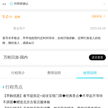
待商家确认

服务
5.0
2条评论

分
超棒
匿名用户
2025-09-29
童导非常敬业，早早地按照约定时间等待，全程仔细讲解。还帮忙推老人的轮
椅，搀扶老人，感谢🙏🏻
万程日游-国内
进店逛逛
行程简介
费用说明
使用说明
行程亮点
【早购优惠】春节提前定+送珍宝馆门票◆经典景点◆不早起不等待
不拼团◆赠送北京古装汉服体验