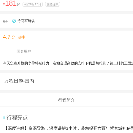
181
¥
起
可订8月15日
支持退款
待商家确认
服务
4.7
分
超棒
匿名用户
今天负责升旗的李导特别给力，在她合理高效的安排下我居然抢到了第二排的正面
万程日游-国内
行程简介
行程亮点
【深度讲解】资深导游，深度讲解3小时，带您揭开六百年紫禁城神秘