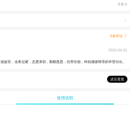
月售:0

6条评论

2025-04-22
讲述故宫，业务过硬，态度亲切，勤勤恳恳，任劳任怨，特别感谢韩导的辛苦付出。
进店逛逛
使用说明