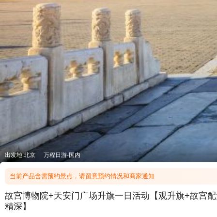
出发地:北京
万程日游-国内
当前产品含需预约景点，请留意预约情况和商家通知
故宫博物院+天安门广场升旗一日活动【观升旗+故宫配
精深】