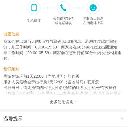
收到商家短信
凭联系人信息
手机预订
或电话确认
在指定地上车
出团信息
商家会在出游当天的0点前与您确认出团信息。若您超过此时间预
订，则工作时间（06:00-19:59）商家会在60分钟内发送出团通知；
非工作时间（20:00-05:59）商家会在您出行前60分钟内发送出团通
知。
预订须知
需游客游玩前1天22:00（当地时间）前购买
服务人员最晚会于出行前1天22:00（当地时间）联系您
出行当日，请凭预留的出行人姓名/预留的联系人手机号/有效证件
（身份证/港澳通行证/护照等）/二维码/条形码/凭证码/电子票在预定
地点集合
更多使用说明

查看：
查看工商执照信息
、
查看特许经营许可证信息
本产品由青岛驿路同行国际旅行社有限公司代理招徕，委托社为北京海蜀行旅游
温馨提示

有限公司，具体的旅游服务和操作由委托社及其有资质的地接社提供