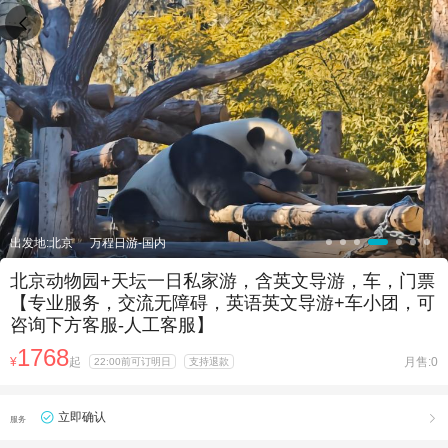

出发地:北京
万程日游-国内
北京动物园+天坛一日私家游，含英文导游，车，门票
【专业服务，交流无障碍，英语英文导游+车小团，可
咨询下方客服-人工客服】
1768
¥
起
月售:0
22:00前可订明日
支持退款
立即确认

服务