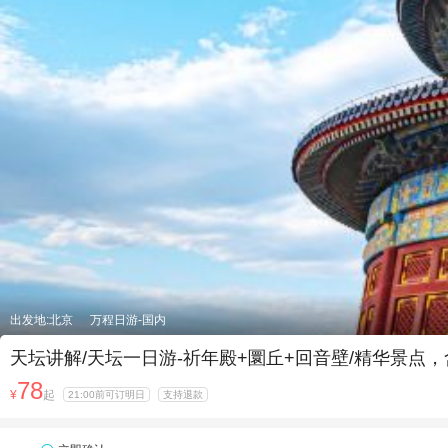
出发地:北京
万程日游-国内
天坛讲解/天坛一日游-祈年殿+圜丘+回音壁/精华景
78
¥
起
21:00前可订明日
支持退款